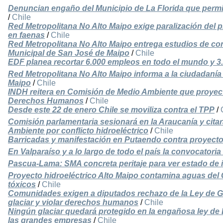
Denuncian engaño del Municipio de La Florida que permi
/
Chile
Red Metropolitana No Alto Maipo exige paralización del pr
en faenas
/
Chile
Red Metropolitana No Alto Maipo entrega estudios de co
Municipal de San José de Maipo
/
Chile
EDF planea recortar 6.000 empleos en todo el mundo y 3
Red Metropolitana No Alto Maipo informa a la ciudadaní
Maipo
/
Chile
INDH reitera en Comisión de Medio Ambiente que proyect
Derechos Humanos
/
Chile
Desde este 22 de enero Chile se moviliza contra el TPP
/
Comisión parlamentaria sesionará en la Araucanía y citar
Ambiente por conflicto hidroeléctrico
/
Chile
Barricadas y manifestación en Putaendo contra proyect
En Valparaíso y a lo largo de todo el país la convocator
Pascua-Lama: SMA concreta peritaje para ver estado de 
Proyecto hidroeléctrico Alto Maipo contamina aguas del
tóxicos
/
Chile
Comunidades exigen a diputados rechazo de la Ley de Gl
glaciar y violar derechos humanos
/
Chile
Ningún glaciar quedará protegido en la engañosa ley de B
las grandes empresas
/
Chile