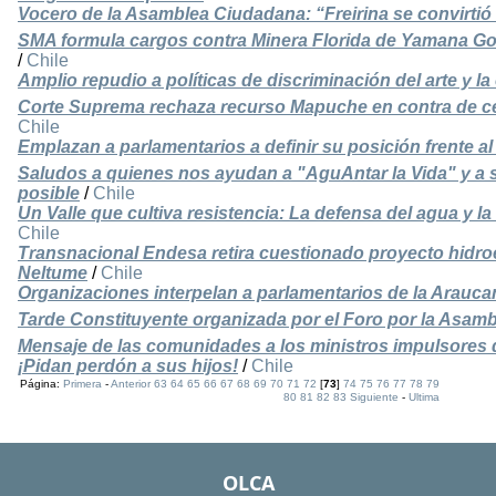
Vocero de la Asamblea Ciudadana: “Freirina se convirtió 
SMA formula cargos contra Minera Florida de Yamana Go
/
Chile
Amplio repudio a políticas de discriminación del arte y l
Corte Suprema rechaza recurso Mapuche en contra de cen
Chile
Emplazan a parlamentarios a definir su posición frente a
Saludos a quienes nos ayudan a "AguAntar la Vida" y a s
posible
/
Chile
Un Valle que cultiva resistencia: La defensa del agua y 
Chile
Transnacional Endesa retira cuestionado proyecto hidroe
Neltume
/
Chile
Organizaciones interpelan a parlamentarios de la Arauca
Tarde Constituyente organizada por el Foro por la Asam
Mensaje de las comunidades a los ministros impulsores 
¡Pidan perdón a sus hijos!
/
Chile
Página:
Primera
-
Anterior
63
64
65
66
67
68
69
70
71
72
[
73
]
74
75
76
77
78
79
80
81
82
83
Siguiente
-
Ultima
OLCA