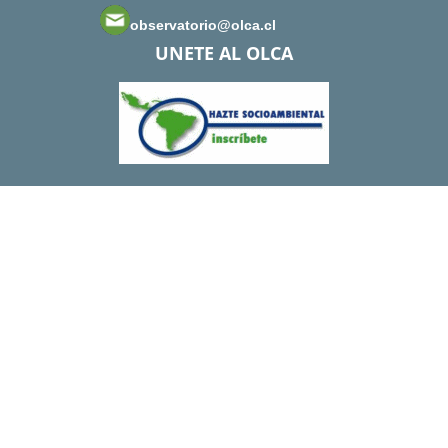
observatorio@olca.cl
UNETE AL OLCA