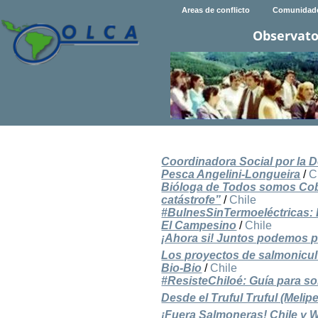
Areas de conflicto
Comunidad
Observato
Coordinadora Social por la D
Pesca Angelini-Longueira
/
C
Bióloga de Todos somos Cobq
catástrofe”
/
Chile
#BulnesSinTermoeléctricas: D
El Campesino
/
Chile
¡Ahora si! Juntos podemos p
Los proyectos de salmonicult
Bio-Bio
/
Chile
#ResisteChiloé: Guía para so
Desde el Truful Truful (Melip
¡Fuera Salmoneras! Chile y W