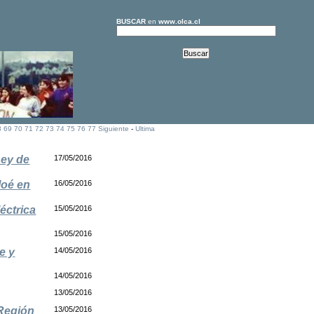
BUSCAR
en
www.olca.cl
8
69
70
71
72
73
74
75
76
77
Siguiente
-
Ultima
Ley de
17/05/2016
loé en
16/05/2016
éctrica
15/05/2016
15/05/2016
e y
14/05/2016
14/05/2016
13/05/2016
 Región
13/05/2016