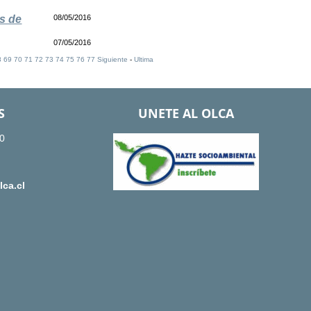
s de
08/05/2016
07/05/2016
8
69
70
71
72
73
74
75
76
77
Siguiente
-
Ultima
S
UNETE AL OLCA
0
ca.cl