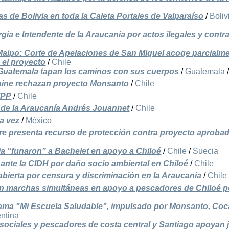
 de Bolivia en toda la Caleta Portales de Valparaíso
/
Boliv
ía e Intendente de la Araucanía por actos ilegales y contra
 Maipo: Corte de Apelaciones de San Miguel acoge parcialm
 el proyecto
/
Chile
uatemala tapan los caminos con sus cuerpos
/
Guatemala
aine rechazan proyecto Monsanto
/
Chile
TPP
/
Chile
e de la Araucanía Andrés Jouannet
/
Chile
ra vez
/
México
e presenta recurso de protección contra proyecto aproba
ia “funaron” a Bachelet en apoyo a Chiloé
/
Chile
/
Suecia
 ante la CIDH por daño socio ambiental en Chiloé
/
Chile
bierta por censura y discriminación en la Araucanía
/
Chile
n marchas simultáneas en apoyo a pescadores de Chiloé p
ama "Mi Escuela Saludable", impulsado por Monsanto, Coc
ntina
. sociales y pescadores de costa central y Santiago apoyan 