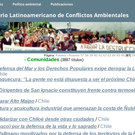
es
Política ambiental
Publicaciones
rio Latinoamericano de Conflictos Ambientales
Página:
Primera
-
Anterior
57
58
59
60
61
62
63
64
65
66
[
67
]
6
- Comunidades
(3887 títulos)
efensa del Mar y los Derechos Populares exige derogar la 
hile
uecura: “La gente no está dispuesta a ser el próximo Chi
irigentes de San Ignacio constituyen frente contra termoel
arar Alto Maipo
/
Chile
ura y acuicultura industrial que amenazan la costa de Ñubl
lidarizar con Chiloé desde otras ciudades
/
Chile
euco) por la defensa de la vida y lo sagrado
/
Chile
allmapu movilizados por la defensa de los territorios de la