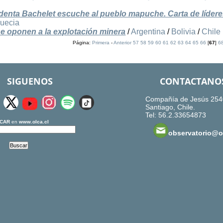
denta Bachelet escuche al pueblo mapuche. Carta de lídere
uecia
se oponen a la explotación minera
/
Argentina
/
Bolivia
/
Chile
Página:
Primera
-
Anterior
57
58
59
60
61
62
63
64
65
66
[
67
]
6
SIGUENOS
CONTACTANO
Compañía de Jesús 254
Santiago, Chile.
Tel: 56.2.33654873
CAR
en
www.olca.cl
observatorio@ol