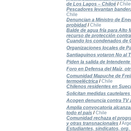
de Los Lagos – Chiloé
/
Chile
Pescadores levantan banderas
Chile
Denuncian a Ministro de Energ
probidad
/
Chile
Balde de agua fría para Alto
recurso de protección contra
Cuando los condenados de G
Organizaciones locales de P
Santiaguinos votaron No al 
Piden la salida de Intendent
Foro en Defensa del Maíz, ot
Comunidad Mapuche de Freir
termoeléctrica
/
Chile
Chilenos residentes en Suec
Solicitan medidas cautelares
Acogen denuncia contra TV a
Amplia convocatoria alcanza
todo el país
/
Chile
Comunidad rechaza el progr
y otras transnacionales
/
Arge
Estudiantes, sindicatos, org