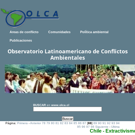
Areas de conflicto
Comunidades
Política ambiental
Publicaciones
Observatorio Latinoamericano de Conflictos
Ambientales
BUSCAR
en
www.olca.cl
Página:
Primera
-
Anterior
78
79
80
81
82
83
84
85
86
87
[
88
]
89
90
91
92
93
94
95
96
97
98
Siguiente
-
Ultima
Chile - Extractivism