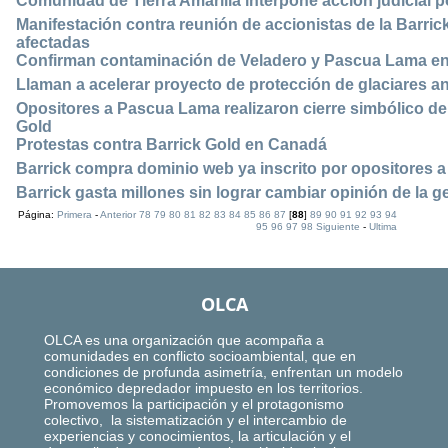
Comunidad de Tierra Amarilla interpone acción judicial 
Manifestación contra reunión de accionistas de la Barri
afectadas
Confirman contaminación de Veladero y Pascua Lama e
Llaman a acelerar proyecto de protección de glaciares an
Opositores a Pascua Lama realizaron cierre simbólico de 
Gold
Protestas contra Barrick Gold en Canadá
Barrick compra dominio web ya inscrito por opositores
Barrick gasta millones sin lograr cambiar opinión de la g
Página:
Primera
-
Anterior
78
79
80
81
82
83
84
85
86
87
[
88
]
89
90
91
92
93
94
95
96
97
98
Siguiente
-
Ultima
OLCA
OLCA es una organización que acompaña a
comunidades en conflicto socioambiental, que en
condiciones de profunda asimetría, enfrentan un modelo
económico depredador impuesto en los territorios.
Promovemos la participación y el protagonismo
colectivo, la sistematización y el intercambio de
experiencias y conocimientos, la articulación y el