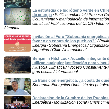
La estrategia de hidrógeno verde en Chile
de energía
/ Política ambiental / Proceso Co
Ocultamiento y manipulación de información 
climática / Publicaciones del OLCA / Informe 
Alemania
Invitación al Foro “Soberanía energética 
favor o en contra de los pueblos?”
/ Polít
Energía / Soberanía Energética / Organizaci
Argentina / Chile / Internacional
Benjamin Hitchcock Auciello, integrante
utilizan cualquier justificación para vincu
/ Justicia Climática / Proceso Constituyente 
gran escala / Internacional
La transición energética, ¿a costa de qui
Soberanía Energética / Industria del petróleo 
Declaración de la Cumbre de los Pueblos
Energética / Movilización social / Crisis climá