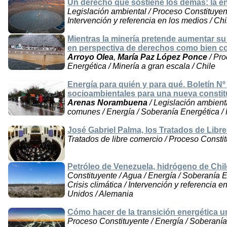
Un derecho que sostiene los demás: la en
Legislación ambiental / Proceso Constituyent
Intervención y referencia en los medios / Chi
Mientras la minería pretende aumentar su 
en perspectiva de derechos como bien c
Arroyo Olea
,
María Paz López Ponce
/ Pro
Energética / Minería a gran escala / Chile
Energía para quién y para qué. Boletín Nº
socioambientales para una nueva constit
Arenas Norambuena
/ Legislación ambient
comunes / Energía / Soberanía Energética /
José Gabriel Palma, los Tratados de Libr
Tratados de libre comercio / Proceso Constit
Petróleo de Venezuela, hidrógeno de Chile
Constituyente / Agua / Energía / Soberanía En
Crisis climática / Intervención y referencia 
Unidos / Alemania
Cómo hacer de la transición energética un
Proceso Constituyente / Energía / Soberanía 