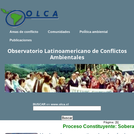
Areas de conflicto
Comunidades
Política ambiental
Publicaciones
Observatorio Latinoamericano de Conflictos
Ambientales
BUSCAR
en
www.olca.cl
Página: [
1
]
Proceso Constituyente: Sobera