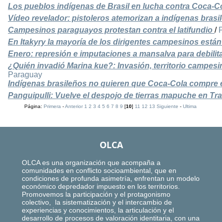
Los pueblos indígenas de Brasil en lucha contra Coca-C
Vídeo revelador: pistoleros atemorizan a indígenas brasi
Campesinos paraguayos protestan contra el latifundio
/
En Itakyry la mayoría de los dirigentes campesinos est
Enero: represión e imputaciones a mansalva para debilit
¿Quién invadió Marina kue?: Invasión, territorio campesin
Paraguay
Indígenas brasileños no quieren que Coca-Cola compre el
Panguipulli: Vuelve el despojo de tierras mapuche en Tra
Página:
Primera
-
Anterior
1
2
3
4
5
6
7
8
9
[
10
]
11
12
13
Siguiente
-
Ultima
OLCA
OLCA es una organización que acompaña a
comunidades en conflicto socioambiental, que en
condiciones de profunda asimetría, enfrentan un modelo
económico depredador impuesto en los territorios.
Promovemos la participación y el protagonismo
colectivo, la sistematización y el intercambio de
experiencias y conocimientos, la articulación y el
desarrollo de procesos de valoración identitaria, con una