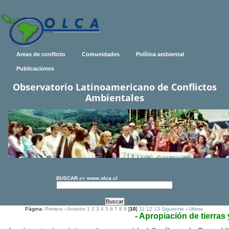
Areas de conflicto
Comunidades
Política ambiental
Publicaciones
Observatorio Latinoamericano de Conflictos
Ambientales
BUSCAR
en
www.olca.cl
Página:
Primera
-
Anterior
1
2
3
4
5
6
7
8
9
[
10
]
11
12
13
Siguiente
-
Ultima
- Apropiación de tierras