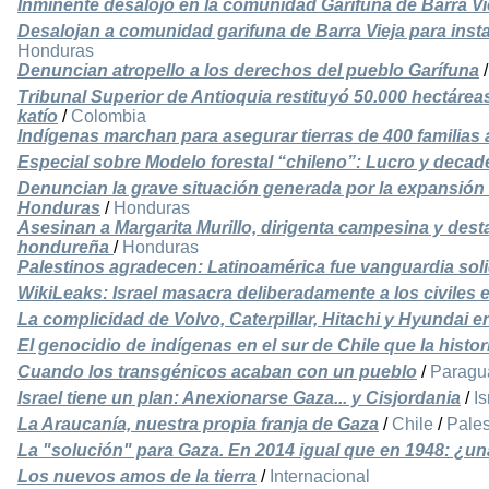
Inminente desalojo en la comunidad Garífuna de Barra Vi
Desalojan a comunidad garifuna de Barra Vieja para insta
Honduras
Denuncian atropello a los derechos del pueblo Garífuna
Tribunal Superior de Antioquia restituyó 50.000 hectár
katío
/
Colombia
Indígenas marchan para asegurar tierras de 400 familias
Especial sobre Modelo forestal “chileno”: Lucro y decad
Denuncian la grave situación generada por la expansión
Honduras
/
Honduras
Asesinan a Margarita Murillo, dirigenta campesina y desta
hondureña
/
Honduras
Palestinos agradecen: Latinoamérica fue vanguardia sol
WikiLeaks: Israel masacra deliberadamente a los civiles 
La complicidad de Volvo, Caterpillar, Hitachi y Hyundai 
El genocidio de indígenas en el sur de Chile que la histori
Cuando los transgénicos acaban con un pueblo
/
Paragu
Israel tiene un plan: Anexionarse Gaza... y Cisjordania
/
Is
La Araucanía, nuestra propia franja de Gaza
/
Chile
/
Pales
La "solución" para Gaza. En 2014 igual que en 1948: ¿
Los nuevos amos de la tierra
/
Internacional