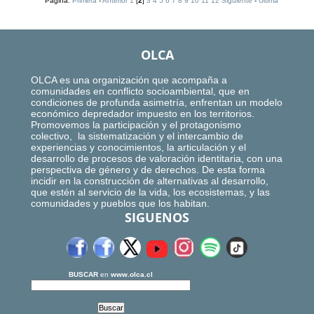
Página:
Primera
-
Anterior
1
[
2
]
3
4
5
6
7
8
9
10
11
12
Siguiente
-
Ultima
OLCA
OLCA es una organización que acompaña a
comunidades en conflicto socioambiental, que en
condiciones de profunda asimetría, enfrentan un modelo
económico depredador impuesto en los territorios.
Promovemos la participación y el protagonismo
colectivo, la sistematización y el intercambio de
experiencias y conocimientos, la articulación y el
desarrollo de procesos de valoración identitaria, con una
perspectiva de género y de derechos. De esta forma
incidir en la construcción de alternativas al desarrollo,
que estén al servicio de la vida, los ecosistemas, y las
comunidades y pueblos que los habitan.
SIGUENOS
BUSCAR
en
www.olca.cl