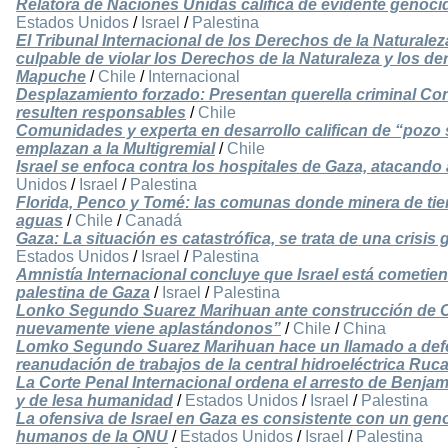
Relatora de Naciones Unidas califica de evidente genocid
Estados Unidos
/
Israel
/
Palestina
El Tribunal Internacional de los Derechos de la Naturalez
culpable de violar los Derechos de la Naturaleza y los d
Mapuche
/
Chile
/
Internacional
Desplazamiento forzado: Presentan querella criminal Co
resulten responsables
/
Chile
Comunidades y experta en desarrollo califican de “pozo s
emplazan a la Multigremial
/
Chile
Israel se enfoca contra los hospitales de Gaza, atacando
Unidos
/
Israel
/
Palestina
Florida, Penco y Tomé: las comunas donde minera de tie
aguas
/
Chile
/
Canadá
Gaza: La situación es catastrófica, se trata de una crisi
Estados Unidos
/
Israel
/
Palestina
Amnistía Internacional concluye que Israel está cometie
palestina de Gaza
/
Israel
/
Palestina
Lonko Segundo Suarez Marihuan ante construcción de Ce
nuevamente viene aplastándonos”
/
Chile
/
China
Lomko Segundo Suarez Marihuan hace un llamado a defen
reanudación de trabajos de la central hidroeléctrica Ruc
La Corte Penal Internacional ordena el arresto de Benj
y de lesa humanidad
/
Estados Unidos
/
Israel
/
Palestina
La ofensiva de Israel en Gaza es consistente con un gen
humanos de la ONU
/
Estados Unidos
/
Israel
/
Palestina