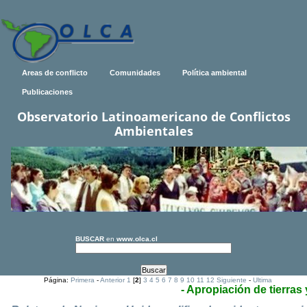
Areas de conflicto
Comunidades
Política ambiental
Publicaciones
Observatorio Latinoamericano de Conflictos
Ambientales
BUSCAR
en
www.olca.cl
Página:
Primera
-
Anterior
1
[
2
]
3
4
5
6
7
8
9
10
11
12
Siguiente
-
Ultima
- Apropiación de tierras