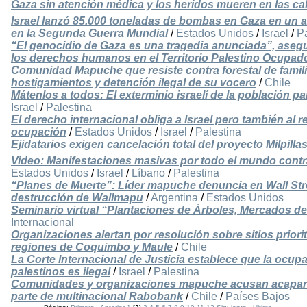
Gaza sin atención médica y los heridos mueren en las cal
Israel lanzó 85.000 toneladas de bombas en Gaza en un a
en la Segunda Guerra Mundial
/
Estados Unidos
/
Israel
/
Pa
“El genocidio de Gaza es una tragedia anunciada”, asegur
los derechos humanos en el Territorio Palestino Ocupad
Comunidad Mapuche que resiste contra forestal de fami
hostigamientos y detención ilegal de su vocero
/
Chile
Mátenlos a todos: El exterminio israelí de la población p
Israel
/
Palestina
El derecho internacional obliga a Israel pero también al r
ocupación
/
Estados Unidos
/
Israel
/
Palestina
Ejidatarios exigen cancelación total del proyecto Milpilla
Video: Manifestaciones masivas por todo el mundo contra 
Estados Unidos
/
Israel
/
Líbano
/
Palestina
“Planes de Muerte”: Líder mapuche denuncia en Wall Str
destrucción de Wallmapu
/
Argentina
/
Estados Unidos
Seminario virtual “Plantaciones de Árboles, Mercados d
Internacional
Organizaciones alertan por resolución sobre sitios priori
regiones de Coquimbo y Maule
/
Chile
La Corte Internacional de Justicia establece que la ocupaci
palestinos es ilegal
/
Israel
/
Palestina
Comunidades y organizaciones mapuche acusan acapara
parte de multinacional Rabobank
/
Chile
/
Países Bajos