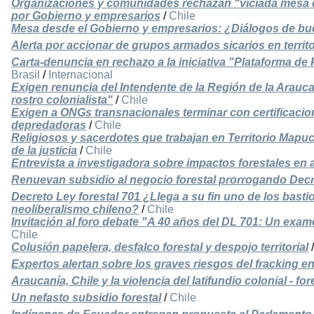
Organizaciones y comunidades rechazan “viciada mesa d
por Gobierno y empresarios
/
Chile
Mesa desde el Gobierno y empresarios: ¿Diálogos de bu
Alerta por accionar de grupos armados sicarios en terri
Carta-denuncia en rechazo a la iniciativa "Plataforma d
Brasil
/
Internacional
Exigen renuncia del Intendente de la Región de la Arau
rostro colonialista"
/
Chile
Exigen a ONGs transnacionales terminar con certificacio
depredadoras
/
Chile
Religiosos y sacerdotes que trabajan en Territorio Map
de la justicia
/
Chile
Entrevista a investigadora sobre impactos forestales en
Renuevan subsidio al negocio forestal prorrogando Decr
Decreto Ley forestal 701 ¿Llega a su fin uno de los bastio
neoliberalismo chileno?
/
Chile
Invitación al foro debate "A 40 años del DL 701: Un exame
Chile
Colusión papelera, desfalco forestal y despojo territorial
Expertos alertan sobre los graves riesgos del fracking 
Araucanía, Chile y la violencia del latifundio colonial - for
Un nefasto subsidio forestal
/
Chile