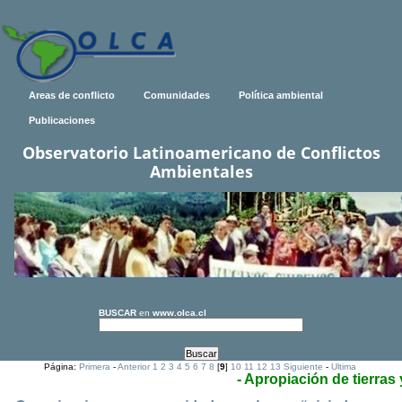
Areas de conflicto
Comunidades
Política ambiental
Publicaciones
Observatorio Latinoamericano de Conflictos
Ambientales
BUSCAR
en
www.olca.cl
Página:
Primera
-
Anterior
1
2
3
4
5
6
7
8
[
9
]
10
11
12
13
Siguiente
-
Ultima
- Apropiación de tierras