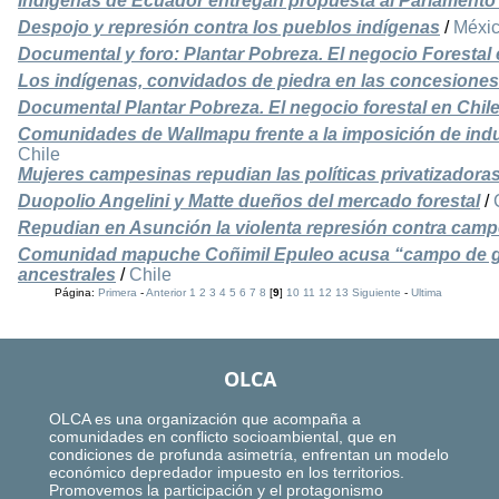
Indígenas de Ecuador entregan propuesta al Parlamento 
Despojo y represión contra los pueblos indígenas
/
Méxi
Documental y foro: Plantar Pobreza. El negocio Forestal 
Los indígenas, convidados de piedra en las concesiones 
Documental Plantar Pobreza. El negocio forestal en Chil
Comunidades de Wallmapu frente a la imposición de indus
Chile
Mujeres campesinas repudian las políticas privatizadora
Duopolio Angelini y Matte dueños del mercado forestal
/
Repudian en Asunción la violenta represión contra cam
Comunidad mapuche Coñimil Epuleo acusa “campo de gue
ancestrales
/
Chile
Página:
Primera
-
Anterior
1
2
3
4
5
6
7
8
[
9
]
10
11
12
13
Siguiente
-
Ultima
OLCA
OLCA es una organización que acompaña a
comunidades en conflicto socioambiental, que en
condiciones de profunda asimetría, enfrentan un modelo
económico depredador impuesto en los territorios.
Promovemos la participación y el protagonismo