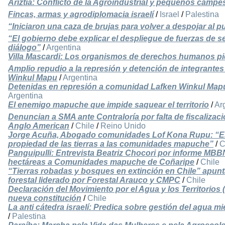
Ariztia: Conflicto de la Agroindustrial y pequeños campe
Fincas, armas y agrodiplomacia israelí
/
Israel
/
Palestina
“Iniciaron una caza de brujas para volver a despojar al
“El gobierno debe explicar el despliegue de fuerzas de 
diálogo”
/
Argentina
Villa Mascardi: Los organismos de derechos humanos p
Amplio repudio a la represión y detención de integrant
Winkul Mapu
/
Argentina
Detenidas en represión a comunidad Lafken Winkul Mapu
Argentina
El enemigo mapuche que impide saquear el territorio
/
Ar
Denuncian a SMA ante Contraloría por falta de fiscalizac
Anglo American
/
Chile
/
Reino Unido
Jorge Acuña, Abogado comunidades Lof Kona Rupu: “El 
propiedad de las tierras a las comunidades mapuche”
/
C
Panguipulli: Entrevista Beatriz Chocori por informe MBB
hectáreas a Comunidades mapuche de Coñaripe
/
Chile
“Tierras robadas y bosques en extinción en Chile” apun
forestal liderado por Forestal Arauco y CMPC
/
Chile
Declaración del Movimiento por el Agua y los Territorios 
nueva constitución
/
Chile
La anti cátedra israelí: Predica sobre gestión del agua mi
/
Palestina