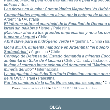
Paraíba: Marcha pela Vida das Mulheres e pela Agroecol
eólicos
/
Brasil
Las tierras en la mira: Comunidades Mapuches Vs Hidró
Comunidades mapuche en alerta por la entrega de tierra
Argentina
/
Australia
El informe sobre el apartheid de la Facultad de Derecho 
Israel sin palabras
/
Israel
/
Palestina
¡Racionar ahora a los grandes empresarios y no a las co
humano al agua!
/
Chile
Abril clave para el hidrógeno verde
/
Argentina
/
China
/
Isr
Moira Millán, dirigenta mapuche en Argentina: “el pueblo
Sudamérica”
/
Argentina
/
Chile
Consejo de Defensa del Estado demanda a mineras Escon
ambiental en Salar de Atacama
/
Chile
/
Canadá
/
Estados 
Invitan al estreno internacional del documental “Maricu
minería del litio”
/
Internacional
La ocupación israelí del Territorio Palestino supone una 
de la ONU
/
Israel
/
Palestina
Por los caminos de la palta. No es sequía, es saqueo
/
Ch
Página:
Primera
-
Anterior
1
2
3
[
4
]
5
6
7
8
9
10
11
12
13
Siguiente
-
Ultima
OLCA