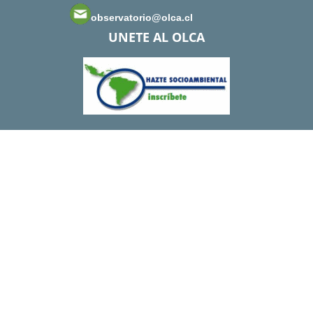
observatorio@olca.cl
UNETE AL OLCA