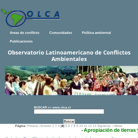
Areas de conflicto
Comunidades
Política ambiental
Publicaciones
Observatorio Latinoamericano de Conflictos
Ambientales
BUSCAR
en
www.olca.cl
Página:
Primera
-
Anterior
1
2
3
[
4
]
5
6
7
8
9
10
11
12
13
Siguiente
-
Ultima
- Apropiación de tierras