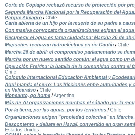
Corte de Copiapó rechazó recurso de protección por pro
Segunda Marcha Nacional por la Recuperación del Agua: 
Parque Almagro
/
Chile
Carta abierta de un hijo por la muerte de su padre a caus
Con masiva convocatoria organizaciones exigen el agua
Recuperar el agua es tarea ciudadana: Marcha 26 de abril
Mapuches rechazan hidroeléctrica en río Cautín
/
Chile
Marcha 26 de abril: el compromiso parlamentario se dem
Marcha por un nuevo sentido común: el agua como un 
Operación Freirina: la batalla de la comunidad contra el
Chile
Coloquio Internacional Educación Ambiental y Ecodesar
Aquí manda el cerro: Las fricciones entre autoridades y 
en Valparaíso
/
Chile
Monsanto, go home
/
Argentina
Más de 70 organizaciones marchan el sábado por la recu
Por la tierra, por las aguas, por los territorios
/
Chile
Organizaciones exigen “propiedad colectiva” en Marcha 
Descontento y debate en Hawai, convertido en gran semil
Estados Unidos