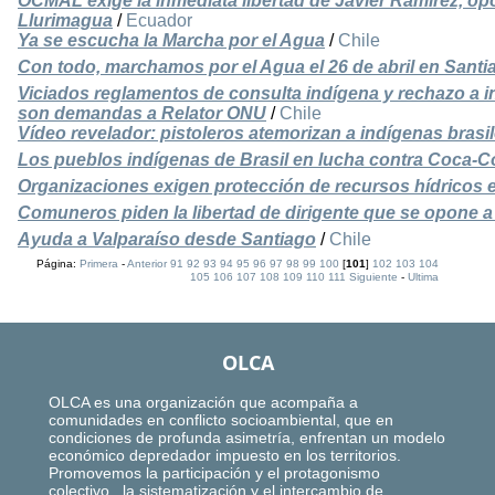
OCMAL exige la inmediata libertad de Javier Ramírez, opo
Llurimagua
/
Ecuador
Ya se escucha la Marcha por el Agua
/
Chile
Con todo, marchamos por el Agua el 26 de abril en Santi
Viciados reglamentos de consulta indígena y rechazo a in
son demandas a Relator ONU
/
Chile
Vídeo revelador: pistoleros atemorizan a indígenas brasi
Los pueblos indígenas de Brasil en lucha contra Coca-C
Organizaciones exigen protección de recursos hídricos 
Comuneros piden la libertad de dirigente que se opone a 
Ayuda a Valparaíso desde Santiago
/
Chile
Página:
Primera
-
Anterior
91
92
93
94
95
96
97
98
99
100
[
101
]
102
103
104
105
106
107
108
109
110
111
Siguiente
-
Ultima
OLCA
OLCA es una organización que acompaña a
comunidades en conflicto socioambiental, que en
condiciones de profunda asimetría, enfrentan un modelo
económico depredador impuesto en los territorios.
Promovemos la participación y el protagonismo
colectivo, la sistematización y el intercambio de