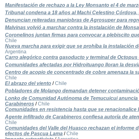
Manifestación de rechazo a la Ley Monsanto el 4 de marz
Tribunal condena a 18 años al Machi Celestino Córdova, d
Denuncian reiteradas maniobras de Agrosuper para regre
Malvinas volvió a marchar contra la instalación de Mons
Coronelinos juntan firmas para convocar a plebiscito qu
Chile
Nueva marcha para exigir que se prohíba la instalación
Argentina
Carro alegórico contra gasoducto y terminal de Octopu
Comunidades afectadas por Hidroituango lloran la desvi
Centro de acopio de concentrado de cobre amenaza la sa
Chile
El abrazo del viento
/
Chile
Pobladores de Molango demandan detener contaminació
Lonko de Comunidad Autónoma de Temucuicui anuncia de
Carabineros
/
Chile
Comunidades en resistencia hasta que se renacionalice l
Agente infiltrado de Carabineros confiesa autoría de ate
Chile
Comunidades del Valle del Huasco rechazan el informe d
efectos de Pascua Lama
/
Chile