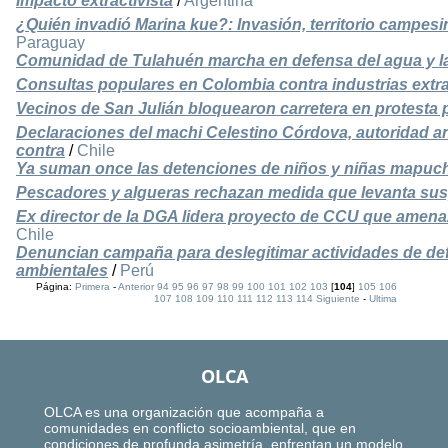
Impacto extractivista
/
Argentina
¿Quién invadió Marina kue?: Invasión, territorio campesin
Paraguay
Comunidad de Tulahuén marcha en defensa del agua y la v
Consultas populares en Colombia contra industrias extra
Vecinos de San Julián bloquearon carretera en protesta p
Declaraciones del machi Celestino Córdova, autoridad an
contra
/
Chile
Ya suman once las detenciones de niños y niñas mapuc
Pescadores y algueras rechazan medida que levanta su
Ex director de la DGA lidera proyecto de CCU que amena
Chile
Denuncian campaña para deslegitimar actividades de d
ambientales
/
Perú
Página:
Primera
-
Anterior
94
95
96
97
98
99
100
101
102
103
[
104
]
105
106
107
108
109
110
111
112
113
114
Siguiente
-
Ultima
OLCA
OLCA es una organización que acompaña a
comunidades en conflicto socioambiental, que en
condiciones de profunda asimetría, enfrentan un modelo