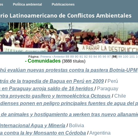
es
Política ambiental
Publicaciones
rio Latinoamericano de Conflictos Ambientales
Página:
Primera
-
Anterior
88
89
90
91
92
93
94
95
96
97
[
98
]
99
100
101
1
- Comunidades
(3888 títulos)
ú evalúan nuevas protestas contra la pastera Botnia-UPM
rás de la tragedia de Bagua en Perú en 2009
/
Perú
s en Paraguay arroja saldo de 16 heridos
/
Paraguay
tra proyecto gasífero y termoeléctrica Octopus
/
Chile
ienses ponen en peligro principales fuentes de agua del p
 de animales y hostigamiento a werken tras nuevo allanami
nternacional Agua y Minería
/
Bolivia
sta contra la ley Monsanto en Córdoba
/
Argentina