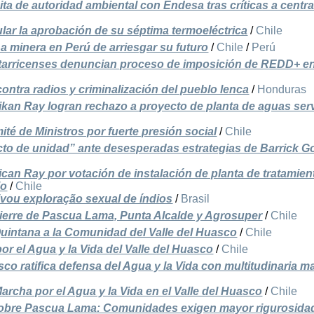
ta de autoridad ambiental con Endesa tras críticas a centra
ular la aprobación de su séptima termoeléctrica
/
Chile
 minera en Perú de arriesgar su futuro
/
Chile
/
Perú
arricenses denuncian proceso de imposición de REDD+ en
ontra radios y criminalización del pueblo lenca
/
Honduras
an Ray logran rechazo a proyecto de planta de aguas ser
é de Ministros por fuerte presión social
/
Chile
to de unidad” ante desesperadas estrategias de Barrick G
an Ray por votación de instalación de planta de tratamien
io
/
Chile
ivou exploração sexual de índios
/
Brasil
cierre de Pascua Lama, Punta Alcalde y Agrosuper
/
Chile
uintana a la Comunidad del Valle del Huasco
/
Chile
or el Agua y la Vida del Valle del Huasco
/
Chile
co ratifica defensa del Agua y la Vida con multitudinaria m
archa por el Agua y la Vida en el Valle del Huasco
/
Chile
sobre Pascua Lama: Comunidades exigen mayor rigurosida