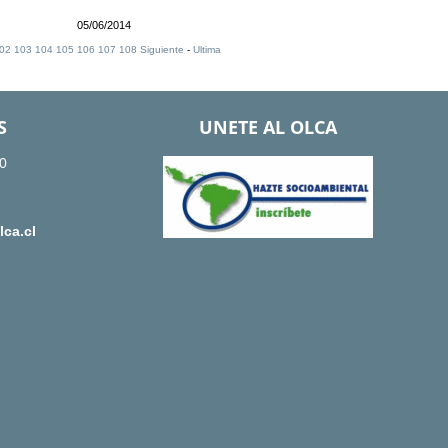
05/06/2014
02
103
104
105
106
107
108
Siguiente
-
Ultima
S
UNETE AL OLCA
0
ca.cl