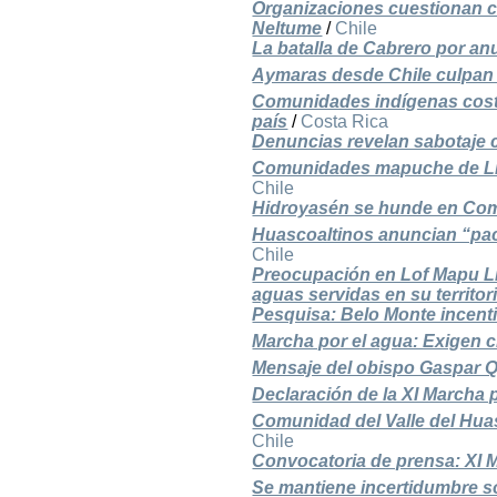
Organizaciones cuestionan ci
Neltume
/
Chile
La batalla de Cabrero por an
Aymaras desde Chile culpan a
Comunidades indígenas cost
país
/
Costa Rica
Denuncias revelan sabotaje c
Comunidades mapuche de Lik
Chile
Hidroyasén se hunde en Comit
Huascoaltinos anuncian “pac
Chile
Preocupación en Lof Mapu Lic
aguas servidas en su territor
Pesquisa: Belo Monte incent
Marcha por el agua: Exigen 
Mensaje del obispo Gaspar Q
Declaración de la XI Marcha p
Comunidad del Valle del Huas
Chile
Convocatoria de prensa: XI M
Se mantiene incertidumbre 