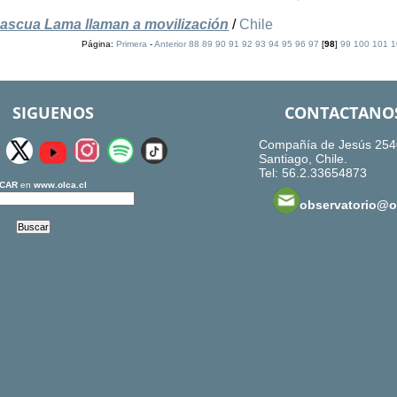
ascua Lama llaman a movilización
/
Chile
Página:
Primera
-
Anterior
88
89
90
91
92
93
94
95
96
97
[
98
]
99
100
101
1
SIGUENOS
CONTACTANO
Compañía de Jesús 254
Santiago, Chile.
Tel: 56.2.33654873
CAR
en
www.olca.cl
observatorio@ol