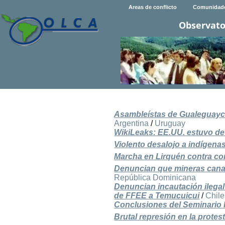
Areas de conflicto
Comunidad
Observato
Asambleístas de Gualeguaych
Argentina
/
Uruguay
WikiLeaks: EE.UU. estuvo det
Violento desalojo a indígena
Marcha en Lirquén contra con
Denuncian que mineras canad
República Dominicana
Denuncian incautación ilegal
de FFEE a Temucuicui
/
Chile
Conclusiones del Seminario I
Brutal represión en la prote