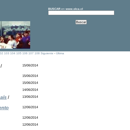
BUSCAR
en
www.olca.cl
02
103
104
105
106
107
108
Siguiente
-
Ultima
/
15/06/2014
15/06/2014
15/06/2014
14/06/2014
aís
/
13/06/2014
ento
12/06/2014
12/06/2014
12/06/2014