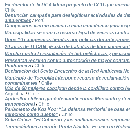
Ex director de la DGA lidera proyecto de CCU que amena
Chile
Denuncian campaña para deslegitimar actividades de d
ambientales
/
Perú
Campesinos cierran acceso a mina canadiense para exigir
Municipalidad se suma a recurso legal de vecinos contr
Unos 16 campesinos heridos por policías durante protest
20 años de TLCAN: ¡Basta de tratados de libre comercio!
Marcha contra la instalación de hidroeléctricas y piscic
Presentan reclamo contra autorización de mayor contamin
Puchuncaví
/
Chile
Declaración del Sexto Encuentro de la Red Ambiental No
Municipio de Tocopilla interpone recurso de reclamació
contaminantes
/
Chile
Más de 60 mujeres cabalgan desde la cordillera contra hi
Argentina
/
Chile
Agricultor chileno ganó demanda contra Monsanto y de
transnacional
/
Chile
Parlamento de Koz Koz: “La defensa territorial se basa en
derechos como pueblo”
/
Chile
Sofía Gatica: "El Gobierno y las multinacionales negocia
Termoeléctrica a carbón Punta Alcalde: Es casi un Holo