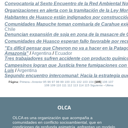
Convocatoria al Sexto Encuentro de la Red Ambiental No
Organizaciones en alerta con la tramitación de la Ley M
Habitantes de Huasco están indignados por construcción
Comunidades Mapuche toman comisaría de Carahue exig
Chile
Denuncian expansión de soja en zona de la masacre de
Comunidades de Huasco esperan fallo favorable por rec
"Es difícil pensar que Chevron no va a hacer en la Patag
Amazonía"
/
Argentina
/
Ecuador
Tres trabajadores sufren accidente con producto químic
Campesinos logran que Justicia frene fumigaciones con
Luis
/
Argentina
Segundo encuentro intercomunal: Hacia la estrategia qu
Página:
Primera
-
Anterior
95
96
97
98
99
100
101
102
103
104
[
105
]
106
107
108
109
110
111
112
113
114
115
Siguiente
-
Ultima
OLCA
OLCA es una organización que acompaña a
comunidades en conflicto socioambiental, que en
condiciones de profunda asimetría, enfrentan un modelo