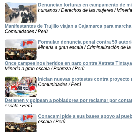
Denuncian torturas en campamento de min
humanos / Derechos de las mujeres / Minería
Manifestantes de Trujillo viajan a Cajamarca para march
Comunidades / Perú
Formulan denuncia penal contra 59 autori
Minería a gran escala / Criminalización de la 
Once campesinos heridos en paro contra Xstrata Tintaya
Minería a gran escala / Pobreza / Perú
Inician nuevas protestas contra proyect
Comunidades / Perú
Detienen y golpean a pobladores por reclamar por cont
escala / Perú
Conacami pide a sus bases apoyo al pue
escala / Perú