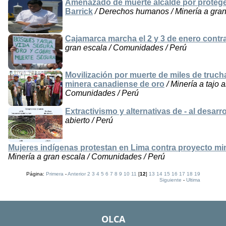
Amenazado de muerte alcalde por protege
Barrick
/ Derechos humanos / Minería a gran
Cajamarca marcha el 2 y 3 de enero cont
gran escala / Comunidades / Perú
Movilización por muerte de miles de truc
minera canadiense de oro
/ Minería a tajo 
Comunidades / Perú
Extractivismo y alternativas de - al desarro
abierto / Perú
Mujeres indígenas protestan en Lima contra proyecto m
Minería a gran escala / Comunidades / Perú
Página:
Primera
-
Anterior
2
3
4
5
6
7
8
9
10
11
[
12
]
13
14
15
16
17
18
19
Siguiente
-
Ultima
OLCA