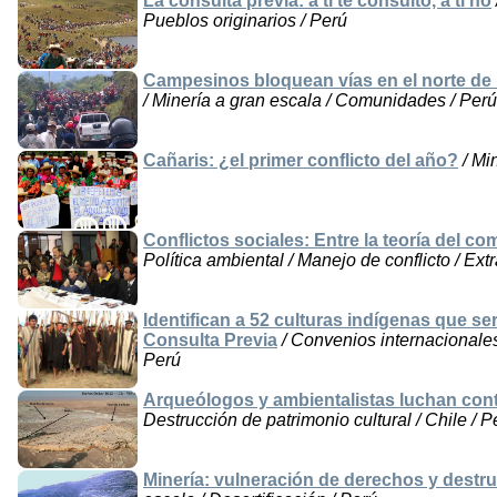
La consulta previa: a ti te consulto, a ti no
Pueblos originarios / Perú
Campesinos bloquean vías en el norte de
/ Minería a gran escala / Comunidades / Perú
Cañaris: ¿el primer conflicto del año?
/ Mi
Conflictos sociales: Entre la teoría del co
Política ambiental / Manejo de conflicto / Ext
Identifican a 52 culturas indígenas que s
Consulta Previa
/ Convenios internacionales 
Perú
Arqueólogos y ambientalistas luchan cont
Destrucción de patrimonio cultural / Chile / P
Minería: vulneración de derechos y dest