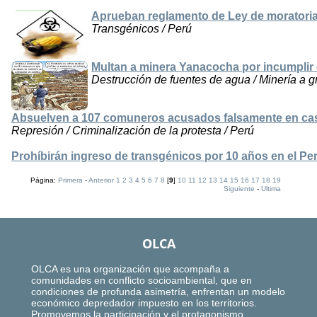
Aprueban reglamento de Ley de moratoria 
Transgénicos / Perú
Multan a minera Yanacocha por incumpli
Destrucción de fuentes de agua / Minería a g
Absuelven a 107 comuneros acusados falsamente en ca
Represión / Criminalización de la protesta / Perú
Prohíbirán ingreso de transgénicos por 10 años en el Pe
Página:
Primera
-
Anterior
1
2
3
4
5
6
7
8
[
9
]
10
11
12
13
14
15
16
17
18
19
Siguiente
-
Ultima
OLCA
OLCA es una organización que acompaña a
comunidades en conflicto socioambiental, que en
condiciones de profunda asimetría, enfrentan un modelo
económico depredador impuesto en los territorios.
Promovemos la participación y el protagonismo