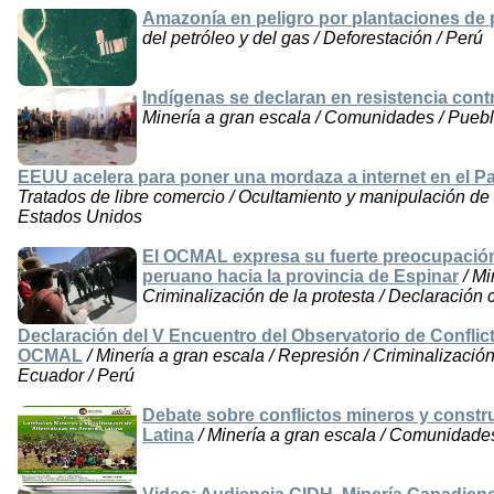
Amazonía en peligro por plantaciones de 
del petróleo y del gas / Deforestación / Perú
Indígenas se declaran en resistencia cont
Minería a gran escala / Comunidades / Pueblos
EEUU acelera para poner una mordaza a internet en el Pa
Tratados de libre comercio / Ocultamiento y manipulación de i
Estados Unidos
El OCMAL expresa su fuerte preocupación 
peruano hacia la provincia de Espinar
/ Mi
Criminalización de la protesta / Declaración 
Declaración del V Encuentro del Observatorio de Conflic
OCMAL
/ Minería a gran escala / Represión / Criminalización 
Ecuador / Perú
Debate sobre conflictos mineros y constr
Latina
/ Minería a gran escala / Comunidades