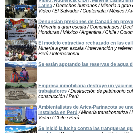
Video: Audiencia CIDH, Minería Canadie
Latina
/ Derechos humanos / Minería a gran
Video / El Salvador / Guatemala / México / Ar
Denuncian presiones de Canadá en proy
/ Minería a gran escala / Comunidades / Decl
Honduras / México / Argentina / Chile / Colo
El modelo extractivo rechazado en las cal
Minería a gran escala / Intervención y referen
Perú / Internacional
Se están agotando las reservas de agua d
Empresa inmobiliaria destruye un yacimien
trabajadores
/ Destrucción de patrimonio cult
construcción / Perú
Ambientalistas de Arica-Parinacota se un
instalada en Perú
/ Minería transfronteriza 
Video / Chile / Perú
Se inició la lucha contra las tranqueras q