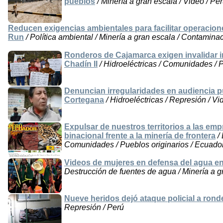
pueblos
/ Minería a gran escala / Video / Pe
Reducen exigencias ambientales para facilitar operacio
Run
/ Política ambiental / Minería a gran escala / Contaminac
Ronderos de Cajamarca exigen invalidar ir
Chadín II
/ Hidroeléctricas / Comunidades / 
Denuncian irregularidades en audiencia pú
Cortegana
/ Hidroeléctricas / Represión / Vi
Expulsar de nuestros territorios a las em
binacional frente a la minería de frontera
/ 
Comunidades / Pueblos originarios / Ecuador
Videos de mujeres en defensa del agua e
Destrucción de fuentes de agua / Minería a 
Nueve heridos dejó ataque policial a ron
Represión / Perú