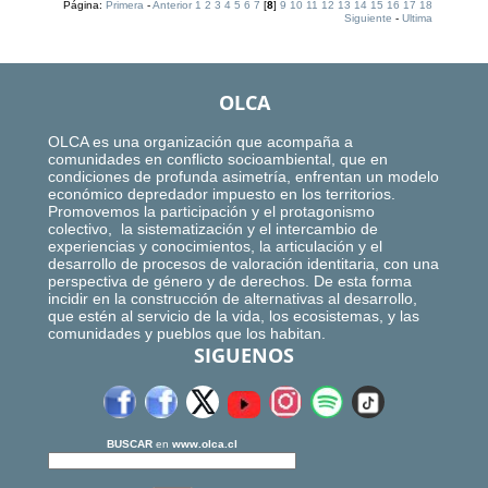
Página:
Primera
-
Anterior
1
2
3
4
5
6
7
[
8
]
9
10
11
12
13
14
15
16
17
18
Siguiente
-
Ultima
OLCA
OLCA es una organización que acompaña a
comunidades en conflicto socioambiental, que en
condiciones de profunda asimetría, enfrentan un modelo
económico depredador impuesto en los territorios.
Promovemos la participación y el protagonismo
colectivo, la sistematización y el intercambio de
experiencias y conocimientos, la articulación y el
desarrollo de procesos de valoración identitaria, con una
perspectiva de género y de derechos. De esta forma
incidir en la construcción de alternativas al desarrollo,
que estén al servicio de la vida, los ecosistemas, y las
comunidades y pueblos que los habitan.
SIGUENOS
BUSCAR
en
www.olca.cl