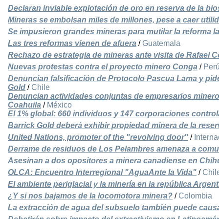
Declaran inviable explotación de oro en reserva de la bio
Mineras se embolsan miles de millones, pese a caer utili
Se impusieron grandes mineras para mutilar la reforma l
Las tres reformas vienen de afuera
/
Guatemala
Rechazo de estrategia de mineras ante visita de Rafael C
Nuevas protestas contra el proyecto minero Conga
/
Per
Denuncian falsificación de Protocolo Pascua Lama y pide
Gold
/
Chile
Denuncian actividades conjuntas de empresarios mineros
Coahuila
/
México
El 1% global: 660 individuos y 147 corporaciones contro
Barrick Gold deberá exhibir propiedad minera de la rese
United Nations, promoter of the "revolving door"
/
Interna
Derrame de residuos de Los Pelambres amenaza a com
Asesinan a dos opositores a minera canadiense en Chi
OLCA: Encuentro Interregional "AguaAnte la Vida"
/
Chil
El ambiente periglacial y la minería en la república Argen
¿Y si nos bajamos de la locomotora minera?
/
Colombia
La extracción de agua del subsuelo también puede caus