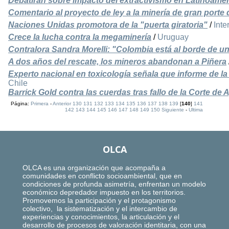
Debatirán sobre impacto del extractivismo en Latinoamér
Comentario al proyecto de ley a la minería de gran porte
Naciones Unidas promotora de la "puerta giratoria"
/
Inte
Crece la lucha contra la megaminería
/
Uruguay
Contralora Sandra Morelli: "Colombia está al borde de u
A dos años del rescate, los mineros abandonan a Piñera
Experto nacional en toxicología señala que informe de la
Chile
Barrick Gold contra las cuerdas tras fallo de la Corte d
Página:
Primera
-
Anterior
130
131
132
133
134
135
136
137
138
139
[
140
]
141
142
143
144
145
146
147
148
149
150
Siguiente
-
Ultima
OLCA
OLCA es una organización que acompaña a
comunidades en conflicto socioambiental, que en
condiciones de profunda asimetría, enfrentan un modelo
económico depredador impuesto en los territorios.
Promovemos la participación y el protagonismo
colectivo, la sistematización y el intercambio de
experiencias y conocimientos, la articulación y el
desarrollo de procesos de valoración identitaria, con una