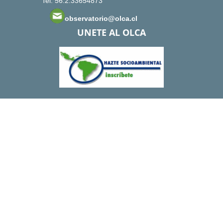
Tel: 56.2.33654873
observatorio@olca.cl
UNETE AL OLCA