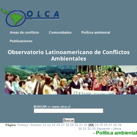
Areas de conflicto
Comunidades
Política ambiental
Publicaciones
Observatorio Latinoamericano de Conflictos
Ambientales
BUSCAR
en
www.olca.cl
Página:
Primera
-
Anterior
13
14
15
16
17
18
19
20
21
22
[
23
]
24
25
26
27
28
29
30
31
32
33
Siguiente
-
Ultima
- Política ambiental