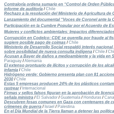
Contraloría ordena sumario en “Control de Orden Públi
informe de auditoría
/
Chile
Rechazo a la resolución del Ministerio de Agricultura de C
Lanzamiento del documental “Voces de Coronel ante la C
Participación en la Cumbre Popular por el Acuerdo de E
Mujeres y conflictos ambientales: Impactos diferenciado
Corrupción en Codelco: CDE se querella por fraude al fi
sugiere posible pago de coimas
/
Chile
Ministerio de Desarrollo Social respaldó interés naciona
sobre posibilidad de nueva consulta indígena
/
Chile
/
Ch
Acusan a Bayer de daños a medioambiente y la vida en 
Paraguay
/
Alemania
El extenso prontuario de ilícitos y corrupción de los alca
infamia
/
Chile
Hidrógeno verde: Gobierno presenta plan con 81 acciones
2030
/
Chile
Estas 5 empresas producen 24% de los plásticos contam
rastrear
/
Internacional
Firmas y sellos falsos figuran en la aprobación de licenc
señala ministra
/
El Salvador
/
Guatemala
/
Honduras
/
Cana
Descubren fosas comunes en Gaza con centenares de c
crímenes de guerra
/
Israel
/
Palestina
En el Día Mundial de la Tierra llaman a detener las polític