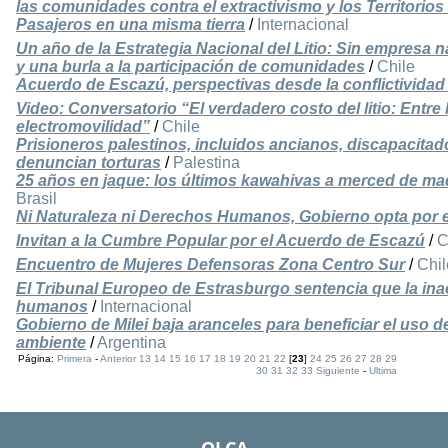
las comunidades contra el extractivismo y los Territorios 
Pasajeros en una misma tierra
/
Internacional
Un año de la Estrategia Nacional del Litio: Sin empresa n
y una burla a la participación de comunidades
/
Chile
Acuerdo de Escazú, perspectivas desde la conflictividad
Video: Conversatorio “El verdadero costo del litio: Entre l
electromovilidad”
/
Chile
Prisioneros palestinos, incluidos ancianos, discapacita
denuncian torturas
/
Palestina
25 años en jaque: los últimos kawahivas a merced de m
Brasil
Ni Naturaleza ni Derechos Humanos, Gobierno opta por 
Invitan a la Cumbre Popular por el Acuerdo de Escazú
/
C
Encuentro de Mujeres Defensoras Zona Centro Sur
/
Chil
El Tribunal Europeo de Estrasburgo sentencia que la inac
humanos
/
Internacional
Gobierno de Milei baja aranceles para beneficiar el uso de
ambiente
/
Argentina
Página:
Primera
-
Anterior
13
14
15
16
17
18
19
20
21
22
[
23
]
24
25
26
27
28
29
30
31
32
33
Siguiente
-
Ultima