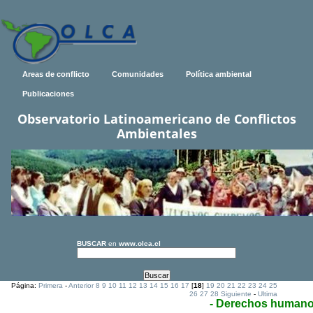
Areas de conflicto
Comunidades
Política ambiental
Publicaciones
Observatorio Latinoamericano de Conflictos
Ambientales
BUSCAR
en
www.olca.cl
Página:
Primera
-
Anterior
8
9
10
11
12
13
14
15
16
17
[
18
]
19
20
21
22
23
24
25
26
27
28
Siguiente
-
Ultima
- Derechos human