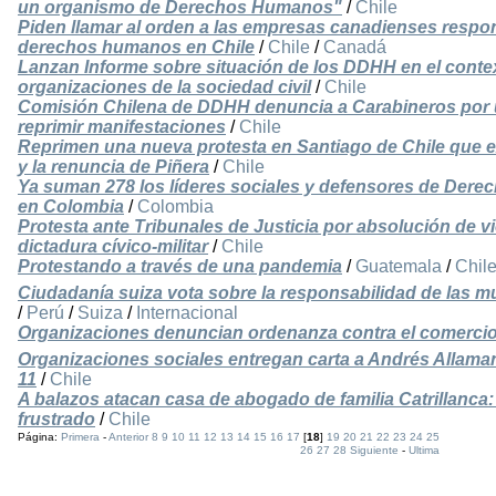
un organismo de Derechos Humanos"
/
Chile
Piden llamar al orden a las empresas canadienses respo
derechos humanos en Chile
/
Chile
/
Canadá
Lanzan Informe sobre situación de los DDHH en el conte
organizaciones de la sociedad civil
/
Chile
Comisión Chilena de DDHH denuncia a Carabineros por u
reprimir manifestaciones
/
Chile
Reprimen una nueva protesta en Santiago de Chile que exi
y la renuncia de Piñera
/
Chile
Ya suman 278 los líderes sociales y defensores de Der
en Colombia
/
Colombia
Protesta ante Tribunales de Justicia por absolución de
dictadura cívico-militar
/
Chile
Protestando a través de una pandemia
/
Guatemala
/
Chil
Ciudadanía suiza vota sobre la responsabilidad de las m
/
Perú
/
Suiza
/
Internacional
Organizaciones denuncian ordenanza contra el comerci
Organizaciones sociales entregan carta a Andrés Allamand
11
/
Chile
A balazos atacan casa de abogado de familia Catrillanca
frustrado
/
Chile
Página:
Primera
-
Anterior
8
9
10
11
12
13
14
15
16
17
[
18
]
19
20
21
22
23
24
25
26
27
28
Siguiente
-
Ultima