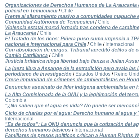
Organizaciones de Derechos Humanos de La Araucanía c
policial en Temucuicui
/
Chile
Frente al allanamiento masivo a comunidades mapuche en 
Comunidad Autónoma de Temucuicui
/
Chile
Violencia estatal marcó jornada tras condena de carabine
La Araucanía
/
Chile
El Tratado de los ricos: Piñera puso suma urgencia a T
nacional e internacional para Chile
/
Chile
/
Internacional
Con absolución de cargos: Tribunal acreditó delitos de c
Camilo Catrillanca
/
Chile
Justicia británica niega libertad bajo fianza a Julian Ass
La jueza libra a Assange de la extradición pero avala la
periodismo de investigación
/
Estados Unidos
/
Reino Uni
Crece impunidad de crímenes de ambientalistas en Hon
Denuncian asesinato de líder indígena ambientalista en
La Alta Comisionada de la ONU y la legitimación del ter
Colombia
“¿No saben que el agua es vida? No puede ser mercanc
Ciclo de charlas por el agua: Derecho humano al agua y
Internacional
"Es de todos": La ONU denuncia que la cotización del ag
derechos humanos básicos
/
Internacional
Familiares de presos políticos critican a Human Rigths 