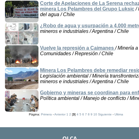
Corte de Apelaciones de La Serena recha
minera Los Pelambres del Grupo Luksic
/ 
del agua / Chile
¿Robo de agua y usurpación a 4.000 met
mineros e industriales / Argentina / Chile
Vuelve la represión a Caimanes
/ Minería 
Comunidades / Represión / Chile
Minera Los Pelambres debe remediar residu
Legislación ambiental / Minería transfronteri
mineros e industriales / Argentina / Chile
Gobierno y mineras se coordinan para enf
Política ambiental / Manejo de conflicto / Min
Página:
Primera
-
Anterior
1
2
[
3
]
4
5
6
7
8
9
10
Siguiente
-
Ultima
OLCA