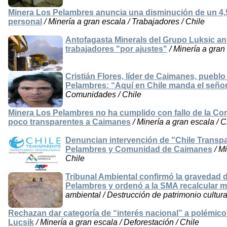
Minera Los Pelambres anuncia una disminución de un 4,5
personal
/ Minería a gran escala / Trabajadores / Chile
Antofagasta Minerals del Grupo Luksic an
trabajadores "por ajustes"
/ Minería a gran
Cristián Flores, líder de Caimanes, pueb
Pelambres: “Aquí en Chile manda el seño
Comunidades / Chile
Minera Los Pelambres no ha cumplido con fallo de la C
poco transparentes a Caimanes
/ Minería a gran escala / C
Denuncian intervención de "Chile Transpa
Pelambres y Comunidad de Caimanes
/ M
Chile
Tribunal Ambiental confirmó la gravedad d
Pelambres y ordenó a la SMA recalcular m
ambiental / Destrucción de patrimonio cultural
Rechazan dar categoría de “interés nacional” a polémic
Lucsik
/ Minería a gran escala / Deforestación / Chile