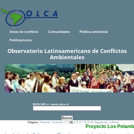
Areas de conflicto
Comunidades
Política ambiental
Publicaciones
Observatorio Latinoamericano de Conflictos
Ambientales
BUSCAR
en
www.olca.cl
Página:
Primera
-
Anterior
1
2
[
3
]
4
5
6
7
8
9
10
Siguiente
-
Ultima
Proyecto Los Pelamb