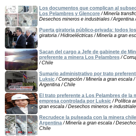
Los documentos que complican al subsecre
Los Pelambres y Glencore
/ Minería transfr
Desechos mineros e industriales / Argentina 
Puerta giratoria público-privada: todos lo
giratoria / Hidroeléctricas / Minería a gran esc
Sacan del cargo a Jefe de gabinete de Min
preferente a minera Los Pelambres
/ Corru
/ Chile
Sumario administrativo por trato prefere
Luksic
/ Corrupción / Minería a gran escala 
Argentina / Chile
El trato preferente a Los Pelambres de la 
empresa controlada por Luksic
/ Política a
gran escala / Desechos mineros e industriales
Recrudece la pulseada con la minera chile
Argentina
/ Minería a gran escala / Desechos
Chile