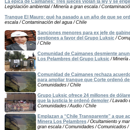
La épica de Caimanes: Tres jueces violan la ley y se eri
Legislación ambiental / Minería a gran escala / Contaminació
Tranque El Mauro: qué ha pasado a un año de que se or
escala / Contaminación del agua / Chile
Sanciones menores para ex jefe de gabinet
gestiones a favor del Grupo Luksic
/ Corru
/ Chile
Comunidad de Caimanes desmiente anunci
Los Pelambres del Grupo Luksic
/ Minería
Comunidad de Caimanes rechaza acuerdos 
para ampliar tranque que Corte ordenó d
Comunidades / Chile
Grupo Luksic ofrece 24 millones de dólar
que la justicia le ordenó demoler
/ Lavado d
Comunidades / Audio / Chile
Emplazan a “Chile Transparente” a que acl
Minera Los Pelambres
/ Ocultamiento y man
gran escala / Comunidades / Comunicados / 