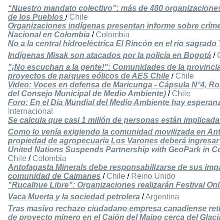
“Nuestro mandato colectivo”: más de 480 organizaciones
de los Pueblos
/
Chile
Organizaciones indígenas presentan informe sobre crím
Nacional en Colombia
/
Colombia
No a la central hidroeléctrica El Rincón en el río sagrado 
Indígenas Misak son atacados por la policía en Bogotá
/
"¡No escuchan a la gente!": Comunidades de la provincia
proyectos de parques eólicos de AES Chile
/
Chile
Video: Voces en defensa de Maricunga - Cápsula N°4, R
del Consejo Municipal de Medio Ambiente)
/
Chile
Foro: En el Día Mundial del Medio Ambiente hay esperan
Internacional
Se calcula que casi 1 millón de personas están implicada
Como lo venía exigiendo la comunidad movilizada en Ant
propiedad de agropecuaria Los Varones deberá ingresar
United Nations Suspends Partnership with GeoPark in Co
Chile
/
Colombia
Antofagasta Minerals debe responsabilizarse de sus impa
comunidad de Caimanes
/
Chile
/
Reino Unido
"Rucalhue Libre": Organizaciones realizarán Festival Onl
Vaca Muerta y la sociedad petrolera
/
Argentina
Tras masivo rechazo ciudadano empresa canadiense reti
de proyecto minero en el Cajón del Maipo cerca del Glaci