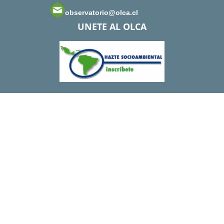
observatorio@olca.cl
UNETE AL OLCA