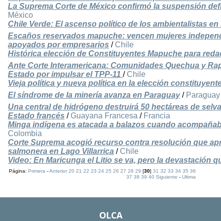
La Suprema Corte de México confirmó la suspensión defi
México
Chile Verde: El ascenso político de los ambientalistas en 
Escaños reservados mapuche: vencen mujeres independi
apoyados por empresarios
/
Chile
Histórica elección de Constituyentes Mapuche para reda
Ante Corte Interamericana: Comunidades Quechua y Rap
Estado por impulsar el TPP-11
/
Chile
Vieja política y nueva política en la elección constituyent
El síndrome de la minería avanza en Paraguay
/
Paraguay
Una central de hidrógeno destruirá 50 hectáreas de selv
Estado francés
/
Guayana Francesa
/
Francia
Minga indígena es atacada a balazos cuando acompañaba
Colombia
Corte Suprema acogió recurso contra resolución que a
salmonera en Lago Villarrica
/
Chile
Video: En Maricunga el Litio se va, pero la devastación 
Página:
Primera
-
Anterior
20
21
22
23
24
25
26
27
28
29
[
30
]
31
32
33
34
35
36
37
38
39
40
Siguiente
-
Ultima
OLCA