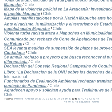
Toma de Municipalidad de Tirúa para buscar solución a h
Mapuche
/
Chile
Mapa de la violencia policial en La Araucanía: Investigaci
el pueblo Mapuche
/
Chile
Amplias manifestaciones por la Nación Mapuche ante hor
Ante el racismo, la militarización y el terrorismo de Estad
pueblo/nación Mapuche
/
Chile
Violenta turba racista ataca a Mapuches en Municipalida
Comunicado por rechazo de Corte de Apelaciones de Te
su Rehue
/
Chile
SEA levanta medidas de suspensión de plazos de proyec
Ciudadana
/
Chile
Se amplía rechazo a proyecto que busca reconocer al pue
diferenciada
/
Chile
Declaración del Consejo Regional Campesino de Coqui
Libro: “La Declaracion de la ONU sobre los derechos de
Internacional
Funcionarios de Evaluación Ambiental rechazan tramitac
contexto de Pandemia
/
Chile
Agradecen apoyo y solicitan ayuda para Trafkintuwe de P
Chile
Página:
Primera
-
Anterior
28
29
30
31
32
33
34
35
36
37
[
38
]
39
40
41
42
43
44
45
46
47
48
Siguiente
-
Ultima