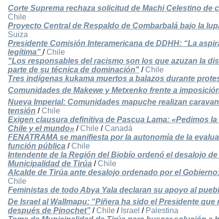
Corte Suprema rechaza solicitud de Machi Celestino de 
Chile
Proyecto Central de Respaldo de Combarbalá bajo la lup
Suiza
Presidente Comisión Interamericana de DDHH: “La aspir
legítima”
/
Chile
"Los responsables del racismo son los que azuzan la di
parte de su técnica de dominación"
/
Chile
Tres indígenas kukama muertos a balazos durante protes
Comunidades de Makewe y Metxenko frente a imposición
Nueva Imperial: Comunidades mapuche realizan caravana c
tensión
/
Chile
Exigen clausura definitiva de Pascua Lama: «Pedimos la 
Chile y el mundo»
/
Chile
/
Canadá
FENATRAMA se manifiesta por la autonomía de la evaluac
función pública
/
Chile
Intendente de la Región del Biobío ordenó el desalojo 
Municipalidad de Tirúa
/
Chile
Alcalde de Tirúa ante desalojo ordenado por el Gobierno
Chile
Feministas de todo Abya Yala declaran su apoyo al pue
De Israel al Wallmapu: “Piñera ha sido el Presidente que
después de Pinochet”
/
Chile
/
Israel
/
Palestina