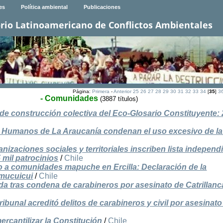
es
Política ambiental
Publicaciones
rio Latinoamericano de Conflictos Ambientales
Página:
Primera
-
Anterior
25
26
27
28
29
30
31
32
33
34
[
35
]
3
- Comunidades
(3887 títulos)
e construcción colectiva del Eco-Glosario Constituyente: 
 Humanos de La Araucanía condenan el uso excesivo de la
izaciones sociales y territoriales inscriben lista independ
 mil patrocinios
/
Chile
o a comunidades mapuche en Ercilla: Declaración de la
mucuicui
/
Chile
ada tras condena de carabineros por asesinato de Catrillanc
bunal acreditó delitos de carabineros y civil por asesinato
rcantilizar la Constitución
/
Chile