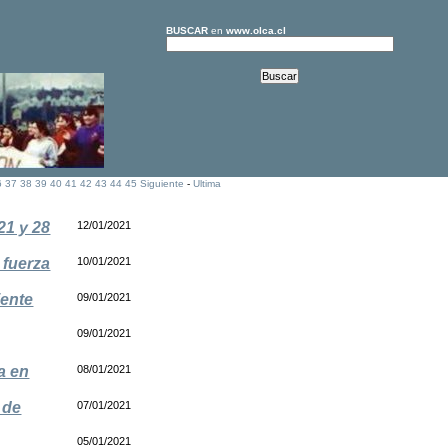
BUSCAR
en
www.olca.cl
6
37
38
39
40
41
42
43
44
45
Siguiente
-
Ultima
21 y 28
12/01/2021
 fuerza
10/01/2021
iente
09/01/2021
09/01/2021
a en
08/01/2021
 de
07/01/2021
05/01/2021