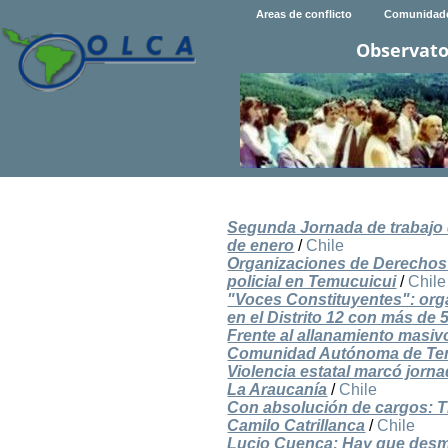
Areas de conflicto
Comunidad
Observato
Segunda Jornada de trabajo d
de enero
/
Chile
Organizaciones de Derechos
policial en Temucuicui
/
Chile
"Voces Constituyentes": organ
en el Distrito 12 con más de 5
Frente al allanamiento masiv
Comunidad Autónoma de Te
Violencia estatal marcó jorn
La Araucanía
/
Chile
Con absolución de cargos: Tri
Camilo Catrillanca
/
Chile
Lucio Cuenca: Hay que desme