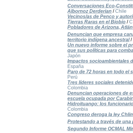
Conversaciones Eco-Constitu
Albornoz Derderian
/
Chile
Vecinos/as de Penco y autor
Tierras Raras en el Biobío
/
C
Pobladores de Arizona, Atlánt
Denuncian que empresa canad
territorio indígena ancestral
Un nuevo informe sobre el p
que sus políticas para comba
Japón
Impactos socioambientales d
España
Paro de 72 horas en todo el 
Perú
Tres líderes sociales detenid
Colombia
Denuncian operaciones de e
escuela ocupada por Carabi
Hidroituango: los funcionari
Colombia
Congreso deroga la ley Chli
Protestando a través de una
Segundo Informe OCMAL Mine