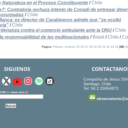
 y Naturaleza en el Proceso Constituyente
/
Chile
s?: Contraloría rechaza intento de Conadi de entregar dine
s usurpadas
/
Chile
llanca: ex director de Carabineros admite que "se ocultó
ncia"
/
Chile
denanza contra el comercio ambulante ante la ONU
/
Chile
la responsabilidad de las multinacionales
/
Brasil
/
Chile
/
Co
Página:
Primera
-
Anterior
25
26
27
28
29
30
31
32
33
34
[
35
]
3
SIGUENOS
CONTACTANO
Compañía de Jesús 254
Santiago, Chile.
Tel: 56.2.33654873
CAR
en
www.olca.cl
observatorio@ol