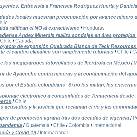
yentes: Entrevista a Francisca Rodríguez Huerta y Daniel
idades locales muestran preocupación por avance minero 
hile
ida ratifican el NO al extractivismo
/
Honduras
iense Andex Minerals realiza sondajes en área protegida 
/
Chile
/
Canadá
royecto de expansión Quebrada Blanca de Teck Resources 
tir el cambio climático son simplemente retóricas
/
Chile
/
C
e los megaparques fotovoltaicos de Iberdrola en México
/
M
sur de Ayacucho contra mineras y la contaminación del agu
os por el Estado colombiano: Si no los matan, los encierran
spionaje electrónico a comunidades de Temucuicui desde
neros
/
Chile
os acusados y la justicia que reclaman el río y las comunid
mper de promoción agraria tras dos décadas de vigencia
/
P
 pandemia
/
Guatemala
/
Chile
/
Colombia
/
Internacional
ría y Covid-19
/
Internacional