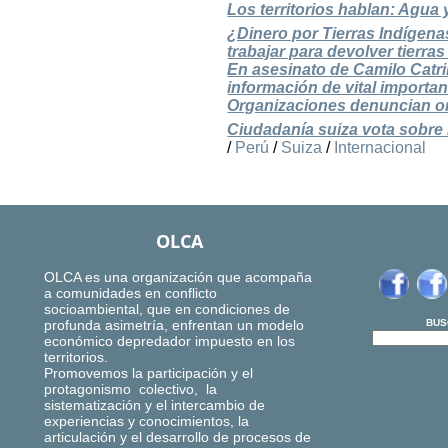
Los territorios hablan: Agua
¿Dinero por Tierras Indígena
trabajar para devolver tierra
En asesinato de Camilo Catri
información de vital importa
Organizaciones denuncian or
Ciudadanía suiza vota sobre 
/
Perú
/
Suiza
/
Internacional
OLCA
OLCA es una organización que acompaña
a comunidades en conflicto
socioambiental, que en condiciones de
profunda asimetría, enfrentan un modelo
BUS
económico depredador impuesto en los
territorios.
Promovemos la participación y el
protagonismo colectivo, la
sistematización y el intercambio de
experiencias y conocimientos, la
articulación y el desarrollo de procesos de