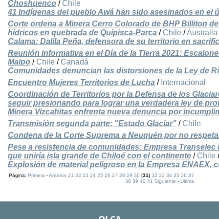
Choshuenco
/
Chile
41 Indígenas del pueblo Awá han sido asesinados en el 
Corte ordena a Minera Cerro Colorado de BHP Billiton de
hídricos en quebrada de Quipisca-Parca
/
Chile
/
Australia
Calama: Dalila Peña, defensora de su territorio en sacrifi
Reunión informativa en el Día de la Tierra 2021: Escalones
Maipo
/
Chile
/
Canadá
Comunidades denuncian las distorsiones de la Ley de Rie
Encuentro Mujeres Territorios de Lucha
/
Internacional
Coordinación de Territorios por la Defensa de los Glac
seguir presionando para lograr una verdadera ley de pro
Minera Vizcahitas enfrenta nueva denuncia por incumpli
Transmisión segunda parte: "Estado Glaciar"
/
Chile
Condena de la Corte Suprema a Neuquén por no respetar
Pese a resistencia de comunidades: Empresa Transelec b
que uniría isla grande de Chiloé con el continente
/
Chile
Explosión de material peligroso en la Empresa ENAEX,
Página:
Primera
-
Anterior
21
22
23
24
25
26
27
28
29
30
[
31
]
32
33
34
35
36
37
38
39
40
41
Siguiente
-
Ultima