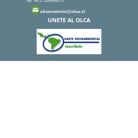
Tel: 56.2.33654873
observatorio@olca.cl
UNETE AL OLCA