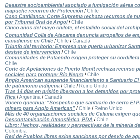
Desastre socioambiental asociado a fumigación aérea c
mapuche recurren de Protección
/
Chile
Caso Catrillanca: Corte Suprema rechaza recursos de n
por Tribunal Oral de Angol
/
Chile
Cinco años del mayo chilote, el estallido social del archi
Comunidad Colla de Atacama denuncia atropellos de em
canadiense en Chile
/
Chile
/
Canadá
Triunfo del territorio: Empresa que quería urbanizar San
desiste de intervención
/
Chile
Comunidades de Putaendo exigen proteger su cordillera 
Chile
Corte de Apelaciones de Puerto Montt rechaza recurso 
sociales para proteger Río Negro
/
Chile
Anglo American suspende financiamiento a Santuario El P
de patrimonio indígena
/
Chile
/
Reino Unido
Tras 14 días en prisión liberaron a los detenidos por pro
Rica
/
Argentina
/
Canadá
Vocero quechua: “Sospecho que santuario de cerro El 
minero para Anglo American”
/
Chile
/
Reino Unido
Más de 40 organizaciones sociales de Calama exigen que 
Descontaminación Atmosférica, PDA
/
Chile
Libro: Hechos, realidades y perspectivas de la minería de
Colombia
Red de Pueblos libres exige sanciones por desvío de a