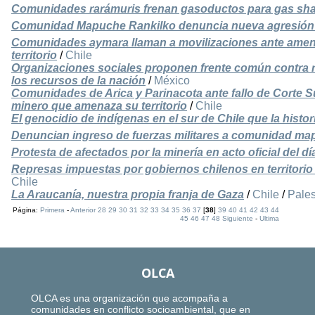
Comunidades rarámuris frenan gasoductos para gas sha
Comunidad Mapuche Rankilko denuncia nueva agresión p
Comunidades aymara llaman a movilizaciones ante ame
territorio
/
Chile
Organizaciones sociales proponen frente común contra 
los recursos de la nación
/
México
Comunidades de Arica y Parinacota ante fallo de Corte 
minero que amenaza su territorio
/
Chile
El genocidio de indígenas en el sur de Chile que la histori
Denuncian ingreso de fuerzas militares a comunidad m
Protesta de afectados por la minería en acto oficial del d
Represas impuestas por gobiernos chilenos en territorio
Chile
La Araucanía, nuestra propia franja de Gaza
/
Chile
/
Pales
Página:
Primera
-
Anterior
28
29
30
31
32
33
34
35
36
37
[
38
]
39
40
41
42
43
44
45
46
47
48
Siguiente
-
Ultima
OLCA
OLCA es una organización que acompaña a
comunidades en conflicto socioambiental, que en