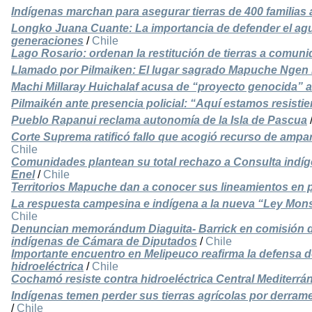
Indígenas marchan para asegurar tierras de 400 familias
Longko Juana Cuante: La importancia de defender el agu
generaciones
/
Chile
Lago Rosario: ordenan la restitución de tierras a comu
Llamado por Pilmaiken: El lugar sagrado Mapuche Ngen 
Machi Millaray Huichalaf acusa de “proyecto genocida” a
Pilmaikén ante presencia policial: “Aquí estamos resisti
Pueblo Rapanui reclama autonomía de la Isla de Pascua
Corte Suprema ratificó fallo que acogió recurso de amp
Chile
Comunidades plantean su total rechazo a Consulta indí
Enel
/
Chile
Territorios Mapuche dan a conocer sus lineamientos en p
La respuesta campesina e indígena a la nueva “Ley Mons
Chile
Denuncian memorándum Diaguita- Barrick en comisión
indígenas de Cámara de Diputados
/
Chile
Importante encuentro en Melipeuco reafirma la defensa de
hidroeléctrica
/
Chile
Cochamó resiste contra hidroeléctrica Central Mediterrá
Indígenas temen perder sus tierras agrícolas por derra
/
Chile