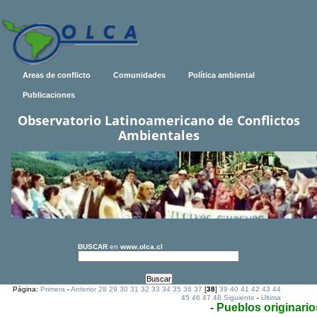
Areas de conflicto
Comunidades
Política ambiental
Publicaciones
Observatorio Latinoamericano de Conflictos
Ambientales
BUSCAR
en
www.olca.cl
Página:
Primera
-
Anterior
28
29
30
31
32
33
34
35
36
37
[
38
]
39
40
41
42
43
44
45
46
47
48
Siguiente
-
Ultima
- Pueblos originario