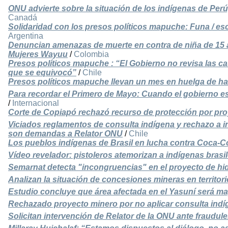
ONU advierte sobre la situación de los indígenas de Pe
Canadá
Solidaridad con los presos políticos mapuche: Funa / e
Argentina
Denuncian amenazas de muerte en contra de niña de 15 a
Mujeres Wayuu
/
Colombia
Presos políticos mapuche : “El Gobierno no revisa las c
que se equivocó”
/
Chile
Presos políticos mapuche llevan un mes en huelga de h
Para recordar el Primero de Mayo: Cuando el gobierno e
/
Internacional
Corte de Copiapó rechazó recurso de protección por pro
Viciados reglamentos de consulta indígena y rechazo a in
son demandas a Relator ONU
/
Chile
Los pueblos indígenas de Brasil en lucha contra Coca-C
Vídeo revelador: pistoleros atemorizan a indígenas brasi
Semarnat detecta "incongruencias" en el proyecto de hi
Analizan la situación de concesiones mineras en territor
Estudio concluye que área afectada en el Yasuní será ma
Rechazado proyecto minero por no aplicar consulta indí
Solicitan intervención de Relator de la ONU ante fraudu