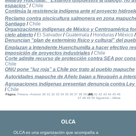
Millaray Huichalaf: “Estamos dispuestos al diálogo, no a
espacios”
/
Chile
Continúa la resistencia indígena ante el proyecto hidroe
Reclamo contra piscicultura salmonera en zona mapuche 
Santiago
/
Chile
Organizaciones indígenas de México y Centroamérica forta
cielo abierto
/
El Salvador
/
Guatemala
/
Honduras
/
México
Denuncian “plan de exterminio físico y cultural” del pue
Emplazan a Intendente Huenchumilla a hacer efectivo r
imposición de proyectos industriales
/
Chile
Corte admite recurso de protección contra SEA por cons
Chile
ONU pone “luz roja” a Chile por trato al pueblo mapuche
Autoridades mapuche de Añelo bajan a Neuquén a interp
Agrupaciones indígenas presentan denuncia contra Ley
/
Chile
Página:
Primera
-
Anterior
30
31
32
33
34
35
36
37
38
39
[
40
]
41
42
43
44
45
46
47
48
49
50
Siguiente
-
Ultima
OLCA
OLCA es una organización que acompaña a