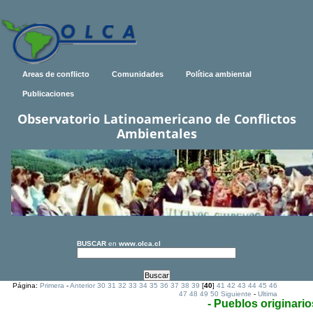
Areas de conflicto
Comunidades
Política ambiental
Publicaciones
Observatorio Latinoamericano de Conflictos
Ambientales
BUSCAR
en
www.olca.cl
Página:
Primera
-
Anterior
30
31
32
33
34
35
36
37
38
39
[
40
]
41
42
43
44
45
46
47
48
49
50
Siguiente
-
Ultima
- Pueblos originario