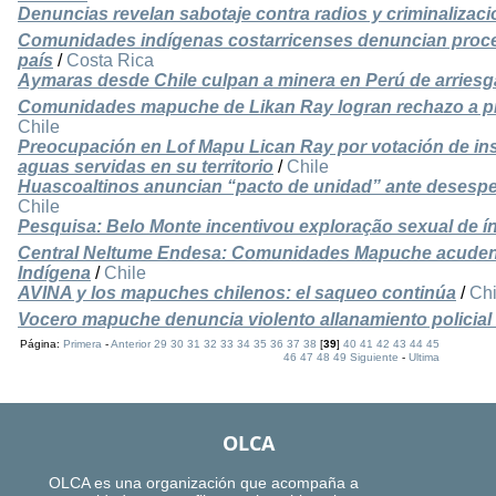
Denuncias revelan sabotaje contra radios y criminalizaci
Comunidades indígenas costarricenses denuncian proce
país
/
Costa Rica
Aymaras desde Chile culpan a minera en Perú de arriesga
Comunidades mapuche de Likan Ray logran rechazo a pr
Chile
Preocupación en Lof Mapu Lican Ray por votación de inst
aguas servidas en su territorio
/
Chile
Huascoaltinos anuncian “pacto de unidad” ante desesper
Chile
Pesquisa: Belo Monte incentivou exploração sexual de í
Central Neltume Endesa: Comunidades Mapuche acuden
Indígena
/
Chile
AVINA y los mapuches chilenos: el saqueo continúa
/
Chi
Vocero mapuche denuncia violento allanamiento policial
Página:
Primera
-
Anterior
29
30
31
32
33
34
35
36
37
38
[
39
]
40
41
42
43
44
45
46
47
48
49
Siguiente
-
Ultima
OLCA
OLCA es una organización que acompaña a