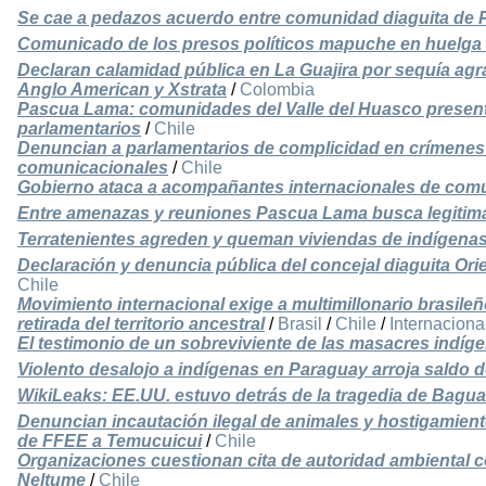
Se cae a pedazos acuerdo entre comunidad diaguita de P
Comunicado de los presos políticos mapuche en huelg
Declaran calamidad pública en La Guajira por sequía agr
Anglo American y Xstrata
/
Colombia
Pascua Lama: comunidades del Valle del Huasco present
parlamentarios
/
Chile
Denuncian a parlamentarios de complicidad en crímenes 
comunicacionales
/
Chile
Gobierno ataca a acompañantes internacionales de com
Entre amenazas y reuniones Pascua Lama busca legitima
Terratenientes agreden y queman viviendas de indígenas
Declaración y denuncia pública del concejal diaguita Ori
Chile
Movimiento internacional exige a multimillonario brasil
retirada del territorio ancestral
/
Brasil
/
Chile
/
Internaciona
El testimonio de un sobreviviente de las masacres indíg
Violento desalojo a indígenas en Paraguay arroja saldo 
WikiLeaks: EE.UU. estuvo detrás de la tragedia de Bagu
Denuncian incautación ilegal de animales y hostigamient
de FFEE a Temucuicui
/
Chile
Organizaciones cuestionan cita de autoridad ambiental co
Neltume
/
Chile