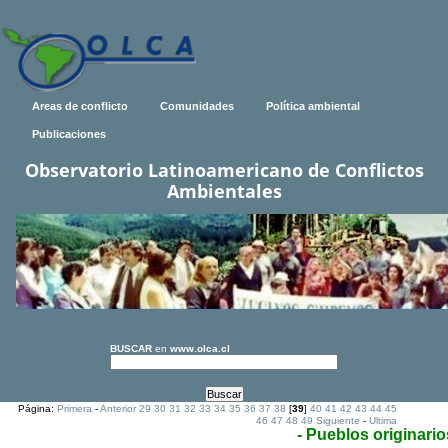
Areas de conflicto
Comunidades
Política ambiental
Publicaciones
Observatorio Latinoamericano de Conflictos
Ambientales
BUSCAR
en
www.olca.cl
Página:
Primera
-
Anterior
29
30
31
32
33
34
35
36
37
38
[
39
]
40
41
42
43
44
45
46
47
48
49
Siguiente
-
Ultima
- Pueblos originario