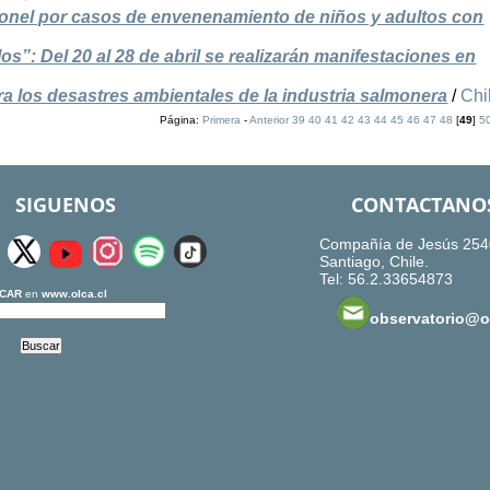
ronel por casos de envenenamiento de niños y adultos con
s”: Del 20 al 28 de abril se realizarán manifestaciones en
ra los desastres ambientales de la industria salmonera
/
Chi
Página:
Primera
-
Anterior
39
40
41
42
43
44
45
46
47
48
[
49
]
5
SIGUENOS
CONTACTANO
Compañía de Jesús 254
Santiago, Chile.
Tel: 56.2.33654873
CAR
en
www.olca.cl
observatorio@ol