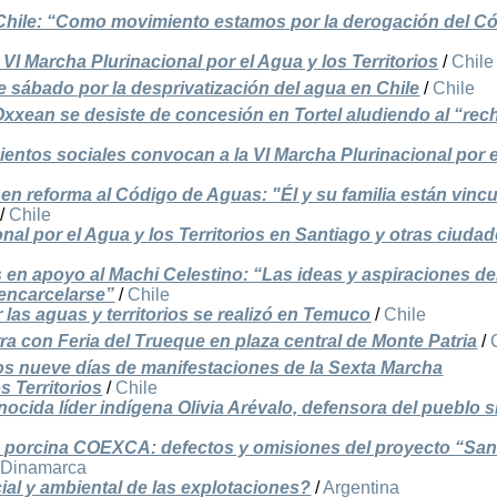
 Chile: “Como movimiento estamos por la derogación del C
VI Marcha Plurinacional por el Agua y los Territorios
/
Chile
 sábado por la desprivatización del agua en Chile
/
Chile
xxean se desiste de concesión en Tortel aludiendo al “rec
ientos sociales convocan a la VI Marcha Plurinacional por 
 en reforma al Código de Aguas: "Él y su familia están vinc
/
Chile
onal por el Agua y los Territorios en Santiago y otras ciuda
 en apoyo al Machi Celestino: “Las ideas y aspiraciones de
encarcelarse”
/
Chile
las aguas y territorios se realizó en Temuco
/
Chile
ra con Feria del Trueque en plaza central de Monte Patria
/
 los nueve días de manifestaciones de la Sexta Marcha
s Territorios
/
Chile
ocida líder indígena Olivia Arévalo, defensora del pueblo 
tria porcina COEXCA: defectos y omisiones del proyecto “Sa
/
Dinamarca
cial y ambiental de las explotaciones?
/
Argentina