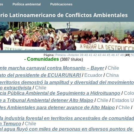
es
Política ambiental
Publicaciones
rio Latinoamericano de Conflictos Ambientales
Página:
Primera
-
Anterior
39
40
41
42
43
44
45
46
47
48
[
49
]
5
- Comunidades
(3887 títulos)
tante marcha carnaval contra Monsanto – Bayer
/
Chile
nato del presidente de ECUARUNARI
/
Ecuador
/
China
erritorios demostró la amplitud y diversidad del movimient
o extractivista
/
Chile
ncia Pública Ambiental de Seguimiento a Hidroituango
/
Col
 a Tribunal Ambiental detener Alto Maipo
/
Chile
/
Estados U
les Ambientales para detener avance de Alto Maipo
/
Chile
/
a industria forestal en territorios ancestrales de comunida
en Temuco
/
Chile
el agua fluyó con miles de personas en diversos puntos de 