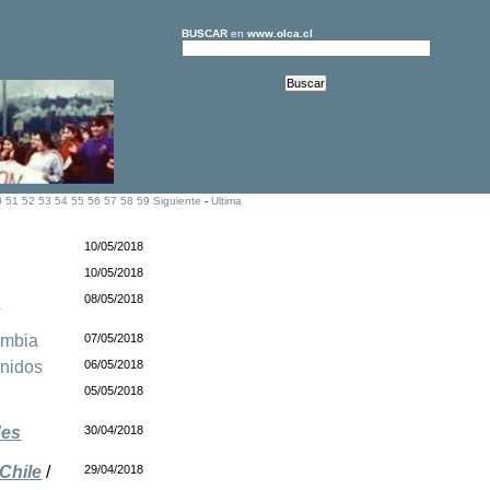
BUSCAR
en
www.olca.cl
0
51
52
53
54
55
56
57
58
59
Siguiente
-
Ultima
10/05/2018
10/05/2018
o
08/05/2018
ombia
07/05/2018
nidos
06/05/2018
05/05/2018
des
30/04/2018
Chile
/
29/04/2018