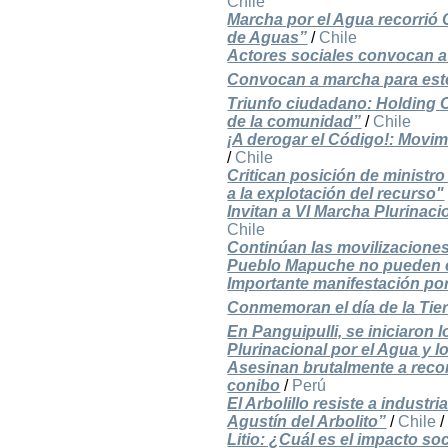
Chile
Marcha por el Agua recorrió
de Aguas”
/
Chile
Actores sociales convocan a 
Convocan a marcha para este
Triunfo ciudadano: Holding O
de la comunidad”
/
Chile
¡A derogar el Código!: Movim
/
Chile
Critican posición de ministro
a la explotación del recurso"
Invitan a VI Marcha Plurinaci
Chile
Continúan las movilizaciones
Pueblo Mapuche no pueden 
Importante manifestación por 
Conmemoran el día de la Tier
En Panguipulli, se iniciaron
Plurinacional por el Agua y lo
Asesinan brutalmente a recon
conibo
/
Perú
El Arbolillo resiste a indus
Agustín del Arbolito”
/
Chile
Litio: ¿Cuál es el impacto so