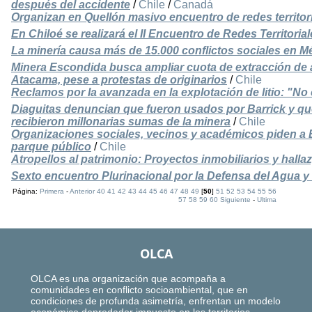
después del accidente
/
Chile
/
Canadá
Organizan en Quellón masivo encuentro de redes territor
En Chiloé se realizará el II Encuentro de Redes Territoria
La minería causa más de 15.000 conflictos sociales en M
Minera Escondida busca ampliar cuota de extracción de a
Atacama, pese a protestas de originarios
/
Chile
Reclamos por la avanzada en la explotación de litio: "N
Diaguitas denuncian que fueron usados por Barrick y qu
recibieron millonarias sumas de la minera
/
Chile
Organizaciones sociales, vecinos y académicos piden a 
parque público
/
Chile
Atropellos al patrimonio: Proyectos inmobiliarios y hal
Sexto encuentro Plurinacional por la Defensa del Agua y l
Página:
Primera
-
Anterior
40
41
42
43
44
45
46
47
48
49
[
50
]
51
52
53
54
55
56
57
58
59
60
Siguiente
-
Ultima
OLCA
OLCA es una organización que acompaña a
comunidades en conflicto socioambiental, que en
condiciones de profunda asimetría, enfrentan un modelo