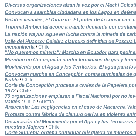
Diversas organizaciones alzan la voz por el Machi Celes
Convocan a asamblea ciudadana en los Lagos en defensa
Relatos visuales, El Durazno: El poder de la convicción 
Tribunal Ambiental acoge a trámite demanda por contam
La nación wayuu sigue en lucha contra la minería de car
Valle del Huasco: Celebra clausura definitiva de Pascua 
megaminería
/
Chile
"No queremos minería": Marcha en Ecuador para pedir el
Marchan en Concepción contra terminales de gas y termo
Movimiento por el Agua y los Territorios: El agua para lo
Convocan marcha en Concepción contra terminales de gas
Ñuble
/
Chile
Corte de Concepción procesa a civiles de la Papelera p
1973
/
Chile
70 organizaciones emplazan a Fiscal Nacional por no in
Valdés
/
Chile
/
Austria
Araucanía: Las negligencias en el caso de Macarena Val
Protesta contra fábrica de cianuro deriva en violento en
Declaración del Movimiento por el Agua y los Territorios
nuestras Mujeres
/
Chile
Corte Suprema ordena continuar búsqueda de mineros 