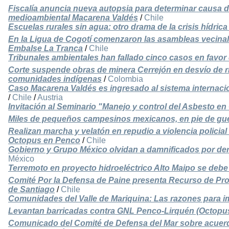
Fiscalía anuncia nueva autopsia para determinar causa de
medioambiental Macarena Valdés
/
Chile
Escuelas rurales sin agua: otro drama de la crisis hídrica
En la Ligua de Cogotí comenzaron las asambleas vecinal
Embalse La Tranca
/
Chile
Tribunales ambientales han fallado cinco casos en favor
Corte suspende obras de minera Cerrejón en desvío de rí
comunidades indígenas
/
Colombia
Caso Macarena Valdés es ingresado al sistema interna
/
Chile
/
Austria
Invitación al Seminario "Manejo y control del Asbesto en
Miles de pequeños campesinos mexicanos, en pie de gu
Realizan marcha y velatón en repudio a violencia policia
Octopus en Penco
/
Chile
Gobierno y Grupo México olvidan a damnificados por de
México
Terremoto en proyecto hidroeléctrico Alto Maipo se debe 
Comité Por la Defensa de Paine presenta Recurso de Pro
de Santiago
/
Chile
Comunidades del Valle de Mariquina: Las razones para 
Levantan barricadas contra GNL Penco-Lirquén (Octopus)
Comunicado del Comité de Defensa del Mar sobre acuerd