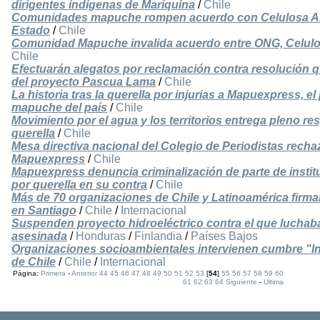
dirigentes indígenas de Mariquina
/
Chile
Comunidades mapuche rompen acuerdo con Celulosa Ara
Estado
/
Chile
Comunidad Mapuche invalida acuerdo entre ONG, Celulos
Chile
Efectuarán alegatos por reclamación contra resolución 
del proyecto Pascua Lama
/
Chile
La historia tras la querella por injurias a Mapuexpress, 
mapuche del país
/
Chile
Movimiento por el agua y los territorios entrega pleno r
querella
/
Chile
Mesa directiva nacional del Colegio de Periodistas recha
Mapuexpress
/
Chile
Mapuexpress denuncia criminalización de parte de instit
por querella en su contra
/
Chile
Más de 70 organizaciones de Chile y Latinoamérica firm
en Santiago
/
Chile
/
Internacional
Suspenden proyecto hidroeléctrico contra el que luchab
asesinada
/
Honduras
/
Finlandia
/
Países Bajos
Organizaciones socioambientales intervienen cumbre "I
de Chile
/
Chile
/
Internacional
Página:
Primera
-
Anterior
44
45
46
47
48
49
50
51
52
53
[
54
]
55
56
57
58
59
60
61
62
63
64
Siguiente
-
Ultima