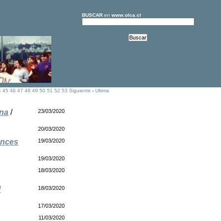
BUSCAR
en
www.olca.cl
4
45
46
47
48
49
50
51
52
53
Siguiente
-
Ultima
ina
/
23/03/2020
20/03/2020
onces
19/03/2020
19/03/2020
18/03/2020
l
18/03/2020
17/03/2020
11/03/2020