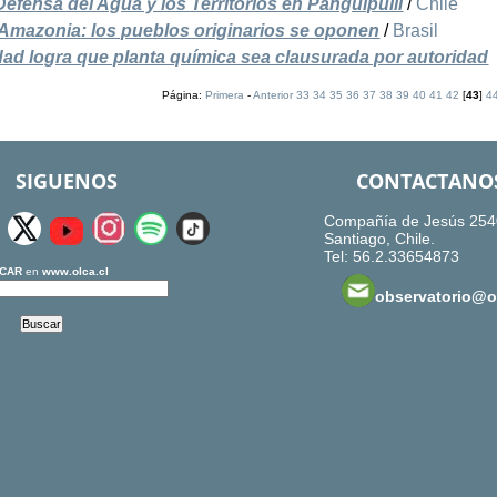
efensa del Agua y los Territorios en Panguipulli
/
Chile
 Amazonia: los pueblos originarios se oponen
/
Brasil
d logra que planta química sea clausurada por autoridad
Página:
Primera
-
Anterior
33
34
35
36
37
38
39
40
41
42
[
43
]
4
SIGUENOS
CONTACTANO
Compañía de Jesús 254
Santiago, Chile.
Tel: 56.2.33654873
CAR
en
www.olca.cl
observatorio@ol