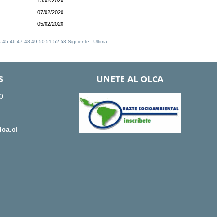
13/02/2020
07/02/2020
05/02/2020
4
45
46
47
48
49
50
51
52
53
Siguiente
-
Ultima
S
UNETE AL OLCA
0
ca.cl