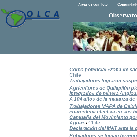
Areas de conflicto
Comunidad
Observato
Como potencial «zona de sac
Chile
Trabajadores lograron susp
Agricultores de Quilapilún p
Integrado» de minera Anglo
A 104 años de la matanza de
Trabajadores MAPA de Celulo
cuarentena efectiva en sus 
Campaña del Movimiento por e
Agua»
/
Chile
Declaración del MAT ante la cr
Pobladores se toman terreno