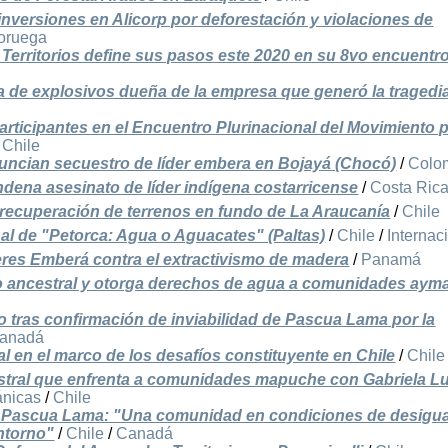
nversiones en Alicorp por deforestación y violaciones de
oruega
 Territorios define sus pasos este 2020 en su 8vo encuentr
a de explosivos dueña de la empresa que generó la tragedi
articipantes en el Encuentro Plurinacional del Movimiento p
/
Chile
ncian secuestro de líder embera en Bojayá (Chocó)
/
Colo
dena asesinato de líder indígena costarricense
/
Costa Ric
recuperación de terrenos en fundo de La Araucanía
/
Chile
nal de "Petorca: Agua o Aguacates" (Paltas)
/
Chile
/
Internac
eres Emberá contra el extractivismo de madera
/
Panamá
 ancestral y otorga derechos de agua a comunidades aym
 tras confirmación de inviabilidad de Pascua Lama por la
anadá
ral en el marco de los desafíos constituyente en Chile
/
Chile
cestral que enfrenta a comunidades mapuche con Gabriela L
ánicas
/
Chile
de Pascua Lama: "Una comunidad en condiciones de desigu
entorno"
/
Chile
/
Canadá