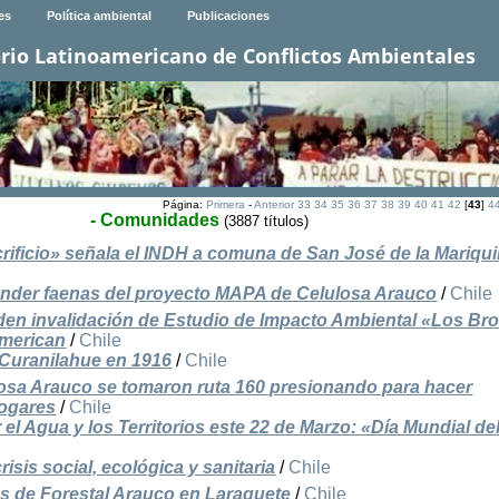
es
Política ambiental
Publicaciones
rio Latinoamericano de Conflictos Ambientales
Página:
Primera
-
Anterior
33
34
35
36
37
38
39
40
41
42
[
43
]
4
- Comunidades
(3887 títulos)
rificio» señala el INDH a comuna de San José de la Mariqu
ender faenas del proyecto MAPA de Celulosa Arauco
/
Chile
iden invalidación de Estudio de Impacto Ambiental «Los Br
american
/
Chile
 Curanilahue en 1916
/
Chile
sa Arauco se tomaron ruta 160 presionando para hacer
hogares
/
Chile
l Agua y los Territorios este 22 de Marzo: «Día Mundial de
isis social, ecológica y sanitaria
/
Chile
s de Forestal Arauco en Laraquete
/
Chile