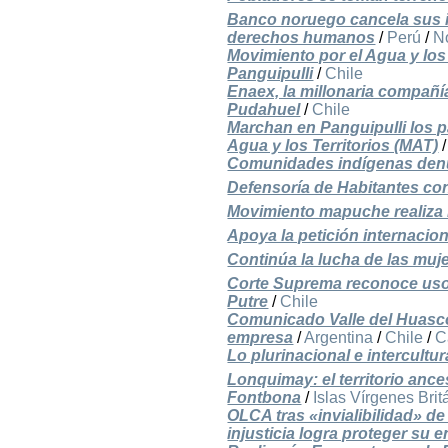
Banco noruego cancela sus i
derechos humanos
/
Perú
/
N
Movimiento por el Agua y los
Panguipulli
/
Chile
Enaex, la millonaria compañí
Pudahuel
/
Chile
Marchan en Panguipulli los p
Agua y los Territorios (MAT)
Comunidades indígenas denu
Defensoría de Habitantes con
Movimiento mapuche realiza 
Apoya la petición internacio
Continúa la lucha de las muj
Corte Suprema reconoce uso
Putre
/
Chile
Comunicado Valle del Huasco
empresa
/
Argentina
/
Chile
/
C
Lo plurinacional e intercultu
Lonquimay: el territorio an
Fontbona
/
Islas Vírgenes Brit
OLCA tras «invialibilidad» 
injusticia logra proteger su 