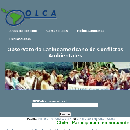
Areas de conflicto
Comunidades
Política ambiental
Publicaciones
Observatorio Latinoamericano de Conflictos
Ambientales
BUSCAR
en
www.olca.cl
Página:
Primera
-
Anterior
1
2
3
4
[
5
]
6
7
8
9
10
Siguiente
-
Ultima
Chile - Participación en encuentr