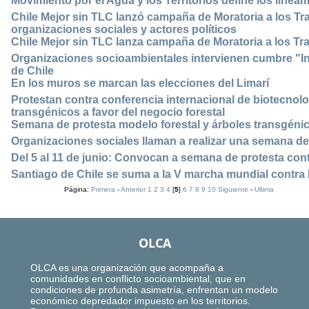
Movimiento por el Agua y los Territorios define los line
Chile Mejor sin TLC lanzó campaña de Moratoria a los Tr
organizaciones sociales y actores políticos
Chile Mejor sin TLC lanza campaña de Moratoria a los Tr
Organizaciones socioambientales intervienen cumbre "I
de Chile
En los muros se marcan las elecciones del Limarí
Protestan contra conferencia internacional de biotecnol
transgénicos a favor del negocio forestal
Semana de protesta modelo forestal y árboles transgéni
Organizaciones sociales llaman a realizar una semana de 
Del 5 al 11 de junio: Convocan a semana de protesta cont
Santiago de Chile se suma a la V marcha mundial contr
Página:
Primera
-
Anterior
1
2
3
4
[
5
]
6
7
8
9
10
Siguiente
-
Ultima
OLCA
OLCA es una organización que acompaña a
comunidades en conflicto socioambiental, que en
condiciones de profunda asimetría, enfrentan un modelo
económico depredador impuesto en los territorios.