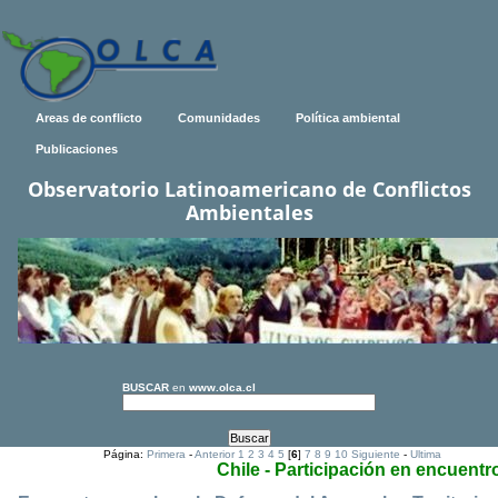
Areas de conflicto
Comunidades
Política ambiental
Publicaciones
Observatorio Latinoamericano de Conflictos
Ambientales
BUSCAR
en
www.olca.cl
Página:
Primera
-
Anterior
1
2
3
4
5
[
6
]
7
8
9
10
Siguiente
-
Ultima
Chile - Participación en encuentr