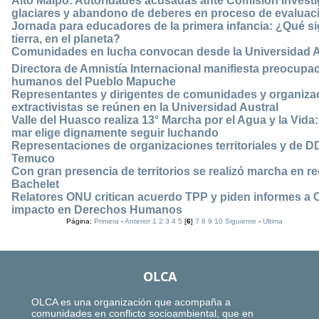
Alto Maipo: Autoridades acusadas ante Comisión Investi
glaciares y abandono de deberes en proceso de evaluac
Jornada para educadores de la primera infancia: ¿Qué sign
tierra, en el planeta?
Comunidades en lucha convocan desde la Universidad Au
Directora de Amnistía Internacional manifiesta preocupa
humanos del Pueblo Mapuche
Representantes y dirigentes de comunidades y organizac
extractivistas se reúnen en la Universidad Austral
Valle del Huasco realiza 13° Marcha por el Agua y la Vida:
mar elige dignamente seguir luchando
Representaciones de organizaciones territoriales y de D
Temuco
Con gran presencia de territorios se realizó marcha en r
Bachelet
Relatores ONU critican acuerdo TPP y piden informes a Ca
impacto en Derechos Humanos
Página:
Primera
-
Anterior
1
2
3
4
5
[
6
]
7
8
9
10
Siguiente
-
Ultima
OLCA
OLCA es una organización que acompaña a
comunidades en conflicto socioambiental, que en