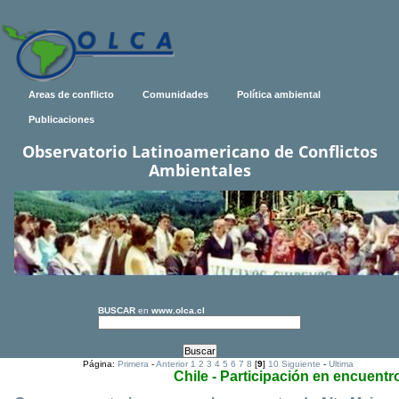
Areas de conflicto
Comunidades
Política ambiental
Publicaciones
Observatorio Latinoamericano de Conflictos
Ambientales
BUSCAR
en
www.olca.cl
Página:
Primera
-
Anterior
1
2
3
4
5
6
7
8
[
9
]
10
Siguiente
-
Ultima
Chile - Participación en encuentr