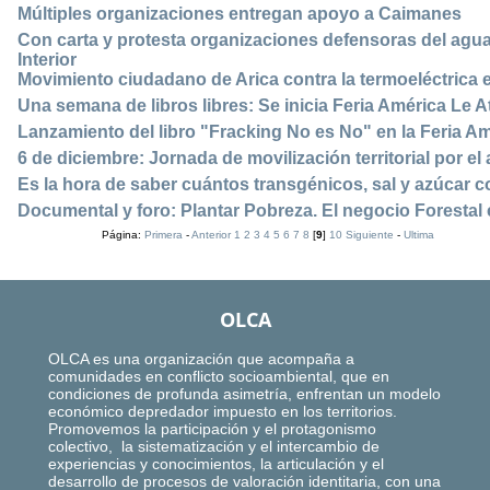
Múltiples organizaciones entregan apoyo a Caimanes
Con carta y protesta organizaciones defensoras del agua
Interior
Movimiento ciudadano de Arica contra la termoeléctrica
Una semana de libros libres: Se inicia Feria América Le 
Lanzamiento del libro "Fracking No es No" en la Feria Am
6 de diciembre: Jornada de movilización territorial por el 
Es la hora de saber cuántos transgénicos, sal y azúcar 
Documental y foro: Plantar Pobreza. El negocio Forestal 
Página:
Primera
-
Anterior
1
2
3
4
5
6
7
8
[
9
]
10
Siguiente
-
Ultima
OLCA
OLCA es una organización que acompaña a
comunidades en conflicto socioambiental, que en
condiciones de profunda asimetría, enfrentan un modelo
económico depredador impuesto en los territorios.
Promovemos la participación y el protagonismo
colectivo, la sistematización y el intercambio de
experiencias y conocimientos, la articulación y el
desarrollo de procesos de valoración identitaria, con una