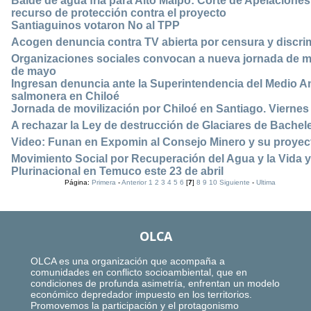
Balde de agua fría para Alto Maipo: Corte de Apelacione
recurso de protección contra el proyecto
Santiaguinos votaron No al TPP
Acogen denuncia contra TV abierta por censura y discri
Organizaciones sociales convocan a nueva jornada de mo
de mayo
Ingresan denuncia ante la Superintendencia del Medio 
salmonera en Chiloé
Jornada de movilización por Chiloé en Santiago. Viernes
A rechazar la Ley de destrucción de Glaciares de Bachele
Video: Funan en Expomin al Consejo Minero y su proyect
Movimiento Social por Recuperación del Agua y la Vid
Plurinacional en Temuco este 23 de abril
Página:
Primera
-
Anterior
1
2
3
4
5
6
[
7
]
8
9
10
Siguiente
-
Ultima
OLCA
OLCA es una organización que acompaña a
comunidades en conflicto socioambiental, que en
condiciones de profunda asimetría, enfrentan un modelo
económico depredador impuesto en los territorios.
Promovemos la participación y el protagonismo