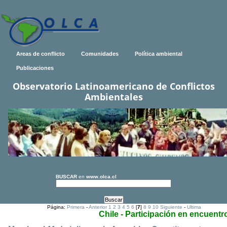
Areas de conflicto
Comunidades
Política ambiental
Publicaciones
Observatorio Latinoamericano de Conflictos
Ambientales
BUSCAR
en
www.olca.cl
Página:
Primera
-
Anterior
1
2
3
4
5
6
[
7
]
8
9
10
Siguiente
-
Ultima
Chile - Participación en encuentr