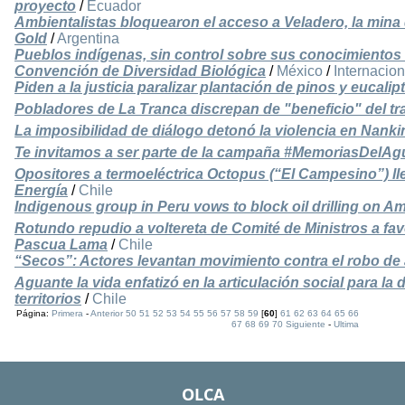
proyecto
/
Ecuador
Ambientalistas bloquearon el acceso a Veladero, la mina
Gold
/
Argentina
Pueblos indígenas, sin control sobre sus conocimientos 
Convención de Diversidad Biológica
/
México
/
Internacion
Piden a la justicia paralizar plantación de pinos y eucali
Pobladores de La Tranca discrepan de "beneficio" del tr
La imposibilidad de diálogo detonó la violencia en Nanki
Te invitamos a ser parte de la campaña #MemoriasDelAg
Opositores a termoeléctrica Octopus (“El Campesino”) ll
Energía
/
Chile
Indigenous group in Peru vows to block oil drilling on A
Rotundo repudio a voltereta de Comité de Ministros a fav
Pascua Lama
/
Chile
“Secos”: Actores levantan movimiento contra el robo de
Aguante la vida enfatizó en la articulación social para la 
territorios
/
Chile
Página:
Primera
-
Anterior
50
51
52
53
54
55
56
57
58
59
[
60
]
61
62
63
64
65
66
67
68
69
70
Siguiente
-
Ultima
OLCA