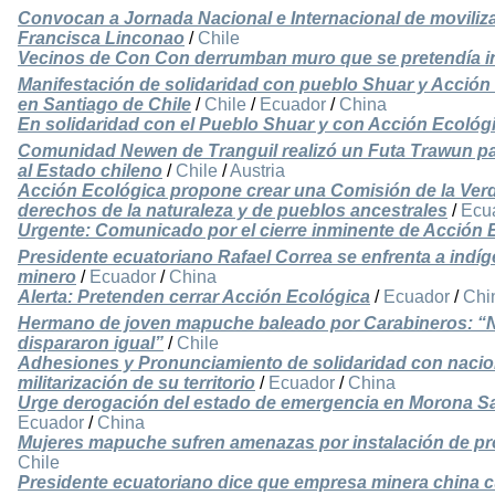
Convocan a Jornada Nacional e Internacional de moviliz
Francisca Linconao
/
Chile
Vecinos de Con Con derrumban muro que se pretendía ins
Manifestación de solidaridad con pueblo Shuar y Acción
en Santiago de Chile
/
Chile
/
Ecuador
/
China
En solidaridad con el Pueblo Shuar y con Acción Ecológ
Comunidad Newen de Tranguil realizó un Futa Trawun par
al Estado chileno
/
Chile
/
Austria
Acción Ecológica propone crear una Comisión de la Verd
derechos de la naturaleza y de pueblos ancestrales
/
Ecu
Urgente: Comunicado por el cierre inminente de Acción 
Presidente ecuatoriano Rafael Correa se enfrenta a indí
minero
/
Ecuador
/
China
Alerta: Pretenden cerrar Acción Ecológica
/
Ecuador
/
Chi
Hermano de joven mapuche baleado por Carabineros: “N
dispararon igual”
/
Chile
Adhesiones y Pronunciamiento de solidaridad con nacion
militarización de su territorio
/
Ecuador
/
China
Urge derogación del estado de emergencia en Morona San
Ecuador
/
China
Mujeres mapuche sufren amenazas por instalación de pr
Chile
Presidente ecuatoriano dice que empresa minera china 