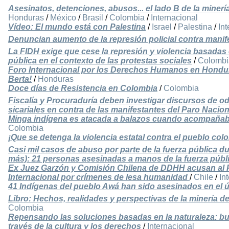
Asesinatos, detenciones, abusos... el lado B de la minerí
Honduras
/
México
/
Brasil
/
Colombia
/
Internacional
Vídeo: El mundo está con Palestina
/
Israel
/
Palestina
/
In
Denuncian aumento de la represión policial contra mani
La FIDH exige que cese la represión y violencia basadas
pública en el contexto de las protestas sociales
/
Colombi
Foro Internacional por los Derechos Humanos en Honduras
Berta!
/
Honduras
Doce días de Resistencia en Colombia
/
Colombia
Fiscalía y Procuraduría deben investigar discursos de o
sicariales en contra de las manifestantes del Paro Nacion
Minga indígena es atacada a balazos cuando acompañaba
Colombia
¡Que se detenga la violencia estatal contra el pueblo co
Casi mil casos de abuso por parte de la fuerza pública du
más): 21 personas asesinadas a manos de la fuerza públ
Ex Juez Garzón y Comisión Chilena de DDHH acusan al Pr
Internacional por crímenes de lesa humanidad
/
Chile
/
In
41 Indígenas del pueblo Awá han sido asesinados en el 
Libro: Hechos, realidades y perspectivas de la minería de
Colombia
Repensando las soluciones basadas en la naturaleza: b
través de la cultura y los derechos
/
Internacional