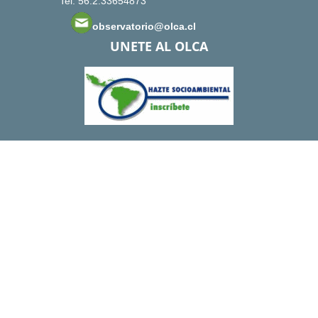
Tel: 56.2.33654873
observatorio@olca.cl
UNETE AL OLCA