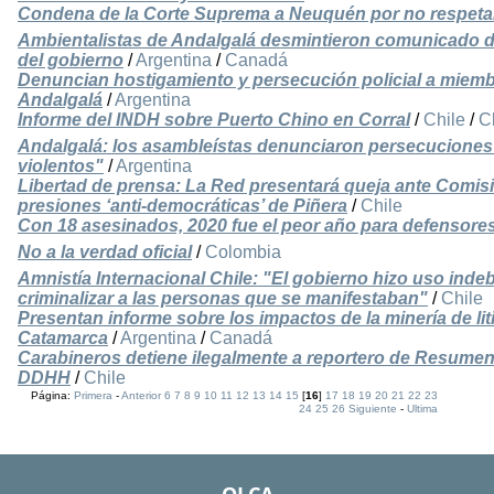
Condena de la Corte Suprema a Neuquén por no respetar
Ambientalistas de Andalgalá desmintieron comunicado
del gobierno
/
Argentina
/
Canadá
Denuncian hostigamiento y persecución policial a miemb
Andalgalá
/
Argentina
Informe del INDH sobre Puerto Chino en Corral
/
Chile
/
C
Andalgalá: los asambleístas denunciaron persecuciones y
violentos"
/
Argentina
Libertad de prensa: La Red presentará queja ante Comi
presiones ‘anti-democráticas’ de Piñera
/
Chile
Con 18 asesinados, 2020 fue el peor año para defensor
No a la verdad oficial
/
Colombia
Amnistía Internacional Chile: "El gobierno hizo uso indebi
criminalizar a las personas que se manifestaban"
/
Chile
Presentan informe sobre los impactos de la minería de li
Catamarca
/
Argentina
/
Canadá
Carabineros detiene ilegalmente a reportero de Resumen 
DDHH
/
Chile
Página:
Primera
-
Anterior
6
7
8
9
10
11
12
13
14
15
[
16
]
17
18
19
20
21
22
23
24
25
26
Siguiente
-
Ultima