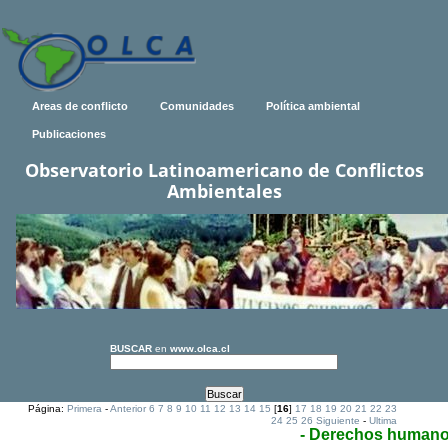
Areas de conflicto
Comunidades
Política ambiental
Publicaciones
Observatorio Latinoamericano de Conflictos
Ambientales
BUSCAR
en
www.olca.cl
Página:
Primera
-
Anterior
6
7
8
9
10
11
12
13
14
15
[
16
]
17
18
19
20
21
22
23
24
25
26
Siguiente
-
Ultima
- Derechos human