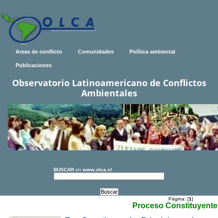
Areas de conflicto
Comunidades
Política ambiental
Publicaciones
Observatorio Latinoamericano de Conflictos
Ambientales
BUSCAR
en
www.olca.cl
Página: [
1
]
Proceso Constituyente