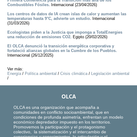
Primera Conferencia para la Transición más allá de los
Combustibles Fósiles.
Internacional (23/04/2026)
Los centros de datos de IA crean islas de calor y aumentan las
temperaturas hasta 9°C, advierte un estudio.
Internacional
(31/03/2026)
Ecologistas piden a la Justicia que imponga a TotalEnergies
una reducción de emisiones CO2.
Egipto (20/02/2026)
El OLCA denunció la transición energética corporativa y
fortaleció alianzas globales en la Cumbre de los Pueblos.
Internacional (26/12/2025)
Ver más:
Energía
/
Política ambiental
/
Crisis climática
/
Legislación ambiental
/
OLCA
OLCA es una organización que acompaña a
comunidades en conflicto socioambiental, que en
condiciones de profunda asimetría, enfrentan un modelo
económico depredador impuesto en los territorios.
Promovemos la participación y el protagonismo
colectivo, la sistematización y el intercambio de
experiencias y conocimientos, la articulación y el