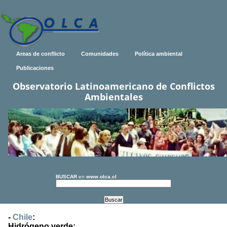
Areas de conflicto
Comunidades
Política ambiental
Publicaciones
Observatorio Latinoamericano de Conflictos
Ambientales
BUSCAR
en
www.olca.cl
-
Chile
:
Hidrógeno verde: