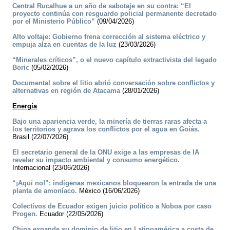
Central Rucalhue a un año de sabotaje en su contra: “El
proyecto continúa con resguardo policial permanente decretado
por el Ministerio Público”
(09/04/2026)
Alto voltaje: Gobierno frena corrección al sistema eléctrico y
empuja alza en cuentas de la luz
(23/03/2026)
“Minerales críticos”, o el nuevo capítulo extractivista del legado
Boric
(05/02/2026)
Documental sobre el litio abrió conversación sobre conflictos y
alternativas en región de Atacama
(28/01/2026)
Energía
Bajo una apariencia verde, la minería de tierras raras afecta a
los territorios y agrava los conflictos por el agua en Goiás.
Brasil (22/07/2026)
El secretario general de la ONU exige a las empresas de IA
revelar su impacto ambiental y consumo energético.
Internacional (23/06/2026)
“¡Aquí no!”: indígenas mexicanos bloquearon la entrada de una
planta de amoníaco.
México (16/06/2026)
Colectivos de Ecuador exigen juicio político a Noboa por caso
Progen.
Ecuador (22/05/2026)
China expande su dominio de litio en Latinoamérica a costa de