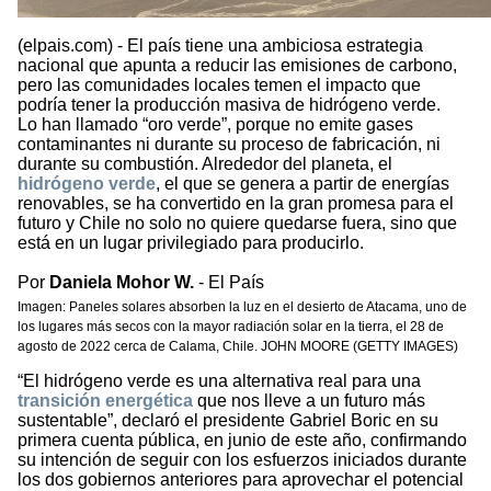
(elpais.com) - El país tiene una ambiciosa estrategia
nacional que apunta a reducir las emisiones de carbono,
pero las comunidades locales temen el impacto que
podría tener la producción masiva de hidrógeno verde.
Lo han llamado “oro verde”, porque no emite gases
contaminantes ni durante su proceso de fabricación, ni
durante su combustión. Alrededor del planeta, el
hidrógeno verde
, el que se genera a partir de energías
renovables, se ha convertido en la gran promesa para el
futuro y Chile no solo no quiere quedarse fuera, sino que
está en un lugar privilegiado para producirlo.
Por
Daniela Mohor W.
- El País
Imagen: Paneles solares absorben la luz en el desierto de Atacama, uno de
los lugares más secos con la mayor radiación solar en la tierra, el 28 de
agosto de 2022 cerca de Calama, Chile. JOHN MOORE (GETTY IMAGES)
“El hidrógeno verde es una alternativa real para una
transición energética
que nos lleve a un futuro más
sustentable”, declaró el presidente Gabriel Boric en su
primera cuenta pública, en junio de este año, confirmando
su intención de seguir con los esfuerzos iniciados durante
los dos gobiernos anteriores para aprovechar el potencial