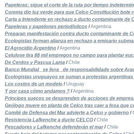
Papeleras: sigue el corte de la ruta por tiempo indetermi
Corema dio luz verde para que Celco Constitución bote r
Carta a Intendente en rechazo a ducto contaminante de 
Papeleras y papelones periodísticos
/
Argentina
Preparan manifestación contra ducto contaminante de C
Ecologistas forman alianza en rechazo a emisario subma
El Agrocidio Argentino
/
Argentina
Celulose tira 88 mil empregos no campo para plantar euc
De Cerdos y Pascua Lama
/
Chile
Banco Mundial _se livra_ de responsabilidade sobre Ara
Ecologistas uruguayos se suman a protestas argentinas
Los costos de un modelo
/
Uruguay
Y por casa cómo andamos ?
/
Argentina
Principes suecos se desprenden de acciones de empres
Geólogo muere en planta de Celco tras caer a fosa que c
Comité de Defensa del Mar advierte a Celco y gobierno
/
Resistencia Lafkenche a ducto CELCO
/
Chile
Pescadores y Lafkenche defenderán el mar
/
Chile