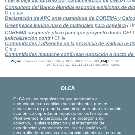
Fuerte baja del turismo por contaminación de Celco
/
Chi
Consultora del Banco Mundial esconde emisiones de diox
Uruguay
Declaración de APC ante maniobras de COREMA y Celc
Greenpeace impide paso de materiales para papelera
/
Ur
COREMA suspende plazo para que proyecto ducto CELCO 
judicialización contr
/
Chile
Comunidades Lafkenche de la provincia de Valdivia reali
Chile
Comunidades mapuche confirman oposición a ducto de
Página:
Primera
-
Anterior
94
95
96
97
98
99
100
101
102
103
[
104
]
105
106
107
108
109
110
111
112
113
114
Siguiente
-
Ultima
OLCA
OLCA es una organización que acompaña a
comunidades en conflicto socioambiental, que en
condiciones de profunda asimetría, enfrentan un modelo
económico depredador impuesto en los territorios.
Promovemos la participación y el protagonismo
colectivo, la sistematización y el intercambio de
experiencias y conocimientos, la articulación y el
desarrollo de procesos de valoración identitaria, con una