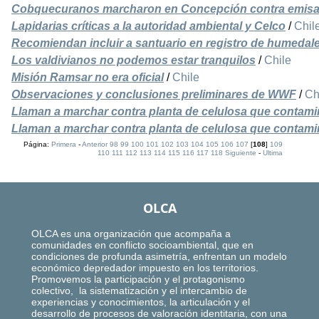
Cobquecuranos marcharon en Concepción contra emisa
Lapidarias críticas a la autoridad ambiental y Celco
/
Chil
Recomiendan incluir a santuario en registro de humeda
Los valdivianos no podemos estar tranquilos
/
Chile
Misión Ramsar no era oficial
/
Chile
Observaciones y conclusiones preliminares de WWF
/
Ch
Llaman a marchar contra planta de celulosa que contamina
Llaman a marchar contra planta de celulosa que contamina
Página:
Primera
-
Anterior
98
99
100
101
102
103
104
105
106
107
[
108
]
109
110
111
112
113
114
115
116
117
118
Siguiente
-
Ultima
OLCA
OLCA es una organización que acompaña a
comunidades en conflicto socioambiental, que en
condiciones de profunda asimetría, enfrentan un modelo
económico depredador impuesto en los territorios.
Promovemos la participación y el protagonismo
colectivo, la sistematización y el intercambio de
experiencias y conocimientos, la articulación y el
desarrollo de procesos de valoración identitaria, con una