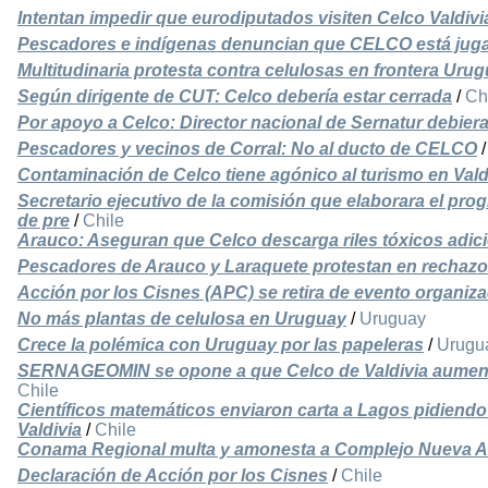
Intentan impedir que eurodiputados visiten Celco Valdivi
Pescadores e indígenas denuncian que CELCO está jug
Multitudinaria protesta contra celulosas en frontera Uru
Según dirigente de CUT: Celco debería estar cerrada
/
Ch
Por apoyo a Celco: Director nacional de Sernatur debier
Pescadores y vecinos de Corral: No al ducto de CELCO
Contaminación de Celco tiene agónico al turismo en Vald
Secretario ejecutivo de la comisión que elaborara el pro
de pre
/
Chile
Arauco: Aseguran que Celco descarga riles tóxicos adic
Pescadores de Arauco y Laraquete protestan en rechazo 
Acción por los Cisnes (APC) se retira de evento organi
No más plantas de celulosa en Uruguay
/
Uruguay
Crece la polémica con Uruguay por las papeleras
/
Urugu
SERNAGEOMIN se opone a que Celco de Valdivia aumente
Chile
Científicos matemáticos enviaron carta a Lagos pidiendo 
Valdivia
/
Chile
Conama Regional multa y amonesta a Complejo Nueva A
Declaración de Acción por los Cisnes
/
Chile