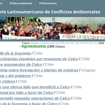
es
Política ambiental
Publicaciones
rio Latinoamericano de Conflictos Ambientales
Página:
Primera
-
Anterior
103
104
105
106
107
108
109
110
111
112
[
113
]
- Agroindustria
(2988 títulos)
llo de la Suprema
/
Chile
cologistas inquietos por respuesta de Celco
/
Chile
uye argumentos de Celco
/
Chile
tnia sobre forestación y plantas de celulosa
/
Uruguay
sta y del gobierno
/
Chile
e chileno
/
Chile
o una ofensa fallo que benefició a Celco
/
Chile
onal por fallo a favor de Celco
/
Chile
permitió reanudar operaciones de Celco
/
Chile
lo de la Suprema a favor de Celco
/
Chile