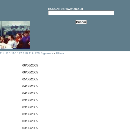
BUSCAR
en
www.olca.cl
114
115
116
117
118
119
120
Siguiente
-
Ultima
06/06/2005
06/06/2005
05/06/2005
04/06/2005
04/06/2005
03/06/2005
03/06/2005
03/06/2005
03/06/2005
03/06/2005