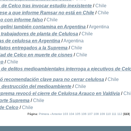
 de Celco tras invocar estudio inexistente
/
Chile
 pese a que informe Ramsar no está en Chile
/
Chile
co con informe falso
/
Chile
ngelini también contamina en Argentina
/
Argentina
 a trabajadores de planta de Celulosa
/
Chile
as de celulosa en Argentina
/
Argentina
datos entregados a la Suprema
/
Chile
ad de Celco en muerte de cisnes
/
Chile
co
/
Chile
a de delitos medioambientales interroga a ejecutivos de Cel
 recomendación clave para no cerrar celulosa
/
Chile
la destrucción del medioambiente
/
Chile
prema revocó el cierre de Celulosa Arauco en Valdivia
/
Chi
Corte Suprema
/
Chile
de Celco
/
Chile
Página:
Primera
-
Anterior
103
104
105
106
107
108
109
110
111
112
[
113
]