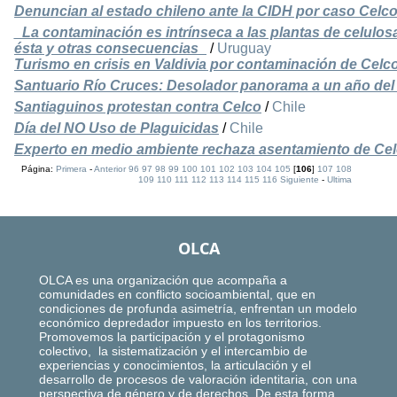
Denuncian al estado chileno ante la CIDH por caso Celc
_La contaminación es intrínseca a las plantas de celulosa
ésta y otras consecuencias_
/
Uruguay
Turismo en crisis en Valdivia por contaminación de Celc
Santuario Río Cruces: Desolador panorama a un año del
Santiaguinos protestan contra Celco
/
Chile
Día del NO Uso de Plaguicidas
/
Chile
Experto en medio ambiente rechaza asentamiento de Cel
Página:
Primera
-
Anterior
96
97
98
99
100
101
102
103
104
105
[
106
]
107
108
109
110
111
112
113
114
115
116
Siguiente
-
Ultima
OLCA
OLCA es una organización que acompaña a
comunidades en conflicto socioambiental, que en
condiciones de profunda asimetría, enfrentan un modelo
económico depredador impuesto en los territorios.
Promovemos la participación y el protagonismo
colectivo, la sistematización y el intercambio de
experiencias y conocimientos, la articulación y el
desarrollo de procesos de valoración identitaria, con una
perspectiva de género y de derechos. De esta forma