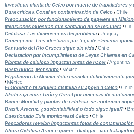
Investigan planta de Celco por muerte de trabajadores y
Dura crítica a Conaf en contaminación de Celco
/
Chile
Preocupación por funcionamiento de papelera en Mision
Mediciones muestran que santuario no se recupera
/
Chi
Celulosa. Las dimensiones del problema
/
Uruguay
Concepción: Tres afectados por fuga de elemento químic
Santuario del Rio Cruces sigue sin vida
/
Chile
Declaración por Incumplimiento de Leyes Chilenas en 
Plantas de celulosa impactan antes de nacer
/
Argentina
Hasta nunca, Monsanto
/
México
El gobierno de Mexico debe cancelar definitivamente pe
/
México
El Gobierno ni siquiera disimula su apoyo a Celco
/
Chile
Alerta roja entre Tirúa y Corral por amenaza de contami
Banco Mundial y plantas de celulosa: se confirman impa
Brasil: Aracruz, ¿sustentabilidad o todo sigue igual?
/
Bra
Cuestionado Eula monitoreará Celco
/
Chile
Pescadores revelan impactantes fotos de contaminación
Ahora Celulosa Arauco quiere _dialogar_ con trabajador