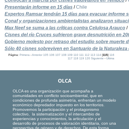
Convocan a marcha por cisnes valdivianos en Temuco
/
Presentarán informe en 15 días
/
Chile
Expertos Ramsar tendrán 15 días para evacuar informe s
Conaf y organizaciones ambientalistas analizaron situac
Max Neef se suma a las críticas contra Celulosa Arauco
/
Cisnes del río Cruces sufrieron grave desnutrición en 20
Gobierno molesto por retraso del estudio sobre muerte 
Sólo 40 cisnes sobreviven en Santuario de la Naturaleza 
Página:
Primera
-
Anterior
105
106
107
108
109
110
111
112
113
114
[
115
]
116
117
118
119
120
Siguiente
-
Ultima
OLCA
OLCA es una organización que acompaña a
comunidades en conflicto socioambiental, que en
condiciones de profunda asimetría, enfrentan un modelo
económico depredador impuesto en los territorios.
Promovemos la participación y el protagonismo
colectivo, la sistematización y el intercambio de
experiencias y conocimientos, la articulación y el
desarrollo de procesos de valoración identitaria, con una
perspectiva de género y de derechos. De esta forma