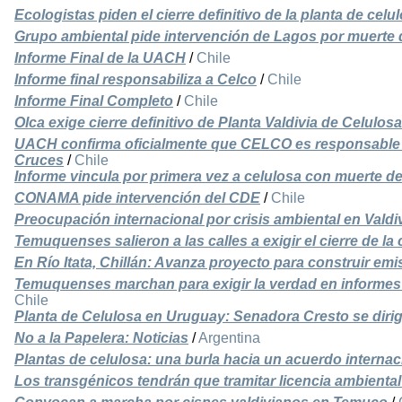
Ecologistas piden el cierre definitivo de la planta de cel
Grupo ambiental pide intervención de Lagos por muerte 
Informe Final de la UACH
/
Chile
Informe final responsabiliza a Celco
/
Chile
Informe Final Completo
/
Chile
Olca exige cierre definitivo de Planta Valdivia de Celulos
UACH confirma oficialmente que CELCO es responsable 
Cruces
/
Chile
Informe vincula por primera vez a celulosa con muerte d
CONAMA pide intervención del CDE
/
Chile
Preocupación internacional por crisis ambiental en Valdi
Temuquenses salieron a las calles a exigir el cierre de la 
En Río Itata, Chillán: Avanza proyecto para construir em
Temuquenses marchan para exigir la verdad en informes
Chile
Planta de Celulosa en Uruguay: Senadora Cresto se dirig
No a la Papelera: Noticias
/
Argentina
Plantas de celulosa: una burla hacia un acuerdo internac
Los transgénicos tendrán que tramitar licencia ambienta