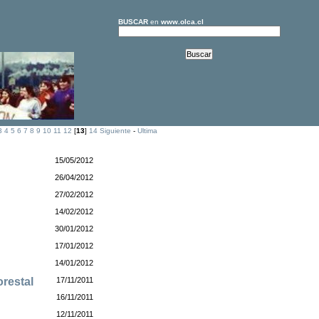
BUSCAR
en
www.olca.cl
3
4
5
6
7
8
9
10
11
12
[
13
]
14
Siguiente
-
Ultima
15/05/2012
26/04/2012
27/02/2012
14/02/2012
30/01/2012
17/01/2012
14/01/2012
restal
17/11/2011
16/11/2011
12/11/2011