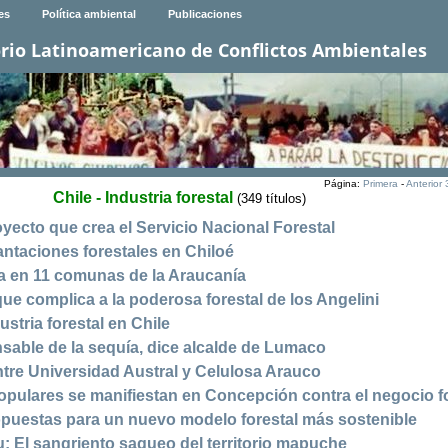
es
Política ambiental
Publicaciones
rio Latinoamericano de Conflictos Ambientales
Página:
Primera
-
Anterior
Chile - Industria forestal
(349 títulos)
oyecto que crea el Servicio Nacional Forestal
ntaciones forestales en Chiloé
a en 11 comunas de la Araucanía
que complica a la poderosa forestal de los Angelini
ustria forestal en Chile
nsable de la sequía, dice alcalde de Lumaco
tre Universidad Austral y Celulosa Arauco
pulares se manifiestan en Concepción contra el negocio fo
opuestas para un nuevo modelo forestal más sostenible
: El sangriento saqueo del territorio mapuche