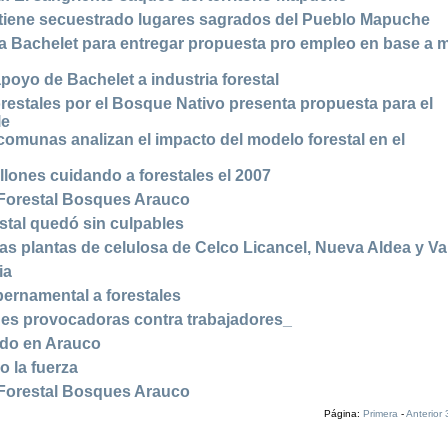
iene secuestrado lugares sagrados del Pueblo Mapuche
ta Bachelet para entregar propuesta pro empleo en base a 
oyo de Bachelet a industria forestal
restales por el Bosque Nativo presenta propuesta para el
le
omunas analizan el impacto del modelo forestal en el
lones cuidando a forestales el 2007
 Forestal Bosques Arauco
estal quedó sin culpables
 las plantas de celulosa de Celco Licancel, Nueva Aldea y Va
ia
ernamental a forestales
des provocadoras contra trabajadores_
ado en Arauco
 o la fuerza
 Forestal Bosques Arauco
Página:
Primera
-
Anterior