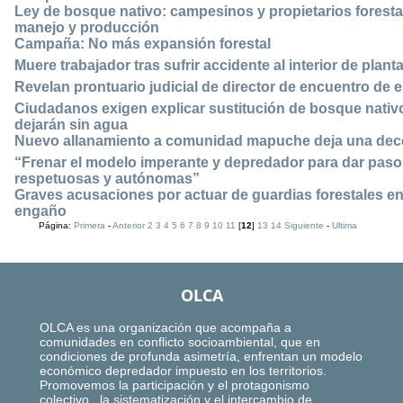
Ley de bosque nativo: campesinos y propietarios foresta
manejo y producción
Campaña: No más expansión forestal
Muere trabajador tras sufrir accidente al interior de plan
Revelan prontuario judicial de director de encuentro de 
Ciudadanos exigen explicar sustitución de bosque nativ
dejarán sin agua
Nuevo allanamiento a comunidad mapuche deja una dec
“Frenar el modelo imperante y depredador para dar paso 
respetuosas y autónomas”
Graves acusaciones por actuar de guardias forestales en
engaño
Página:
Primera
-
Anterior
2
3
4
5
6
7
8
9
10
11
[
12
]
13
14
Siguiente
-
Ultima
OLCA
OLCA es una organización que acompaña a
comunidades en conflicto socioambiental, que en
condiciones de profunda asimetría, enfrentan un modelo
económico depredador impuesto en los territorios.
Promovemos la participación y el protagonismo
colectivo, la sistematización y el intercambio de