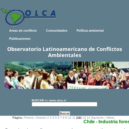
Areas de conflicto
Comunidades
Política ambiental
Publicaciones
Observatorio Latinoamericano de Conflictos
Ambientales
BUSCAR
en
www.olca.cl
Página:
Primera
-
Anterior
2
3
4
5
6
7
8
9
10
11
[
12
]
13
14
Siguiente
-
Ultima
Chile - Industria fore