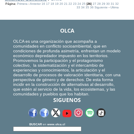
Página:
Primera
-
Anterior
16
17
18
19
20
21
22
23
24
25
[
26
]
27
28
29
30
31
32
33
34
35
36
Siguiente
-
Ultima
OLCA
OLCA es una organización que acompaña a
comunidades en conflicto socioambiental, que en
condiciones de profunda asimetría, enfrentan un modelo
económico depredador impuesto en los territorios.
Promovemos la participación y el protagonismo
colectivo, la sistematización y el intercambio de
experiencias y conocimientos, la articulación y el
desarrollo de procesos de valoración identitaria, con una
perspectiva de género y de derechos. De esta forma
incidir en la construcción de alternativas al desarrollo,
que estén al servicio de la vida, los ecosistemas, y las
comunidades y pueblos que los habitan.
SIGUENOS
BUSCAR
en
www.olca.cl