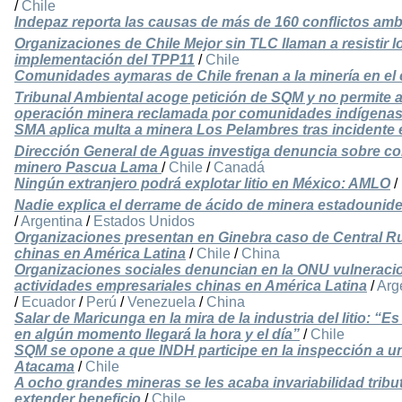
/
Chile
Indepaz reporta las causas de más de 160 conflictos am
Organizaciones de Chile Mejor sin TLC llaman a resistir 
implementación del TPP11
/
Chile
Comunidades aymaras de Chile frenan a la minería en el 
Tribunal Ambiental acoge petición de SQM y no permite a
operación minera reclamada por comunidades indígena
SMA aplica multa a minera Los Pelambres tras incidente 
Dirección General de Aguas investiga denuncia sobre co
minero Pascua Lama
/
Chile
/
Canadá
Ningún extranjero podrá explotar litio en México: AMLO
/
Nadie explica el derrame de ácido de minera estadounide
/
Argentina
/
Estados Unidos
Organizaciones presentan en Ginebra caso de Central R
chinas en América Latina
/
Chile
/
China
Organizaciones sociales denuncian en la ONU vulnerac
actividades empresariales chinas en América Latina
/
Arg
/
Ecuador
/
Perú
/
Venezuela
/
China
Salar de Maricunga en la mira de la industria del litio: “
en algún momento llegará la hora y el día”
/
Chile
SQM se opone a que INDH participe en la inspección a un
Atacama
/
Chile
A ocho grandes mineras se les acaba invariabilidad tribu
extender beneficio
/
Chile