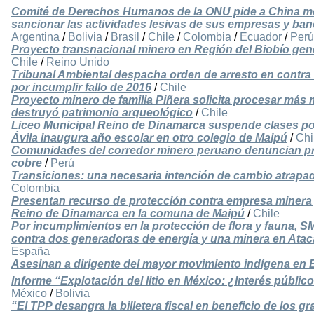
Comité de Derechos Humanos de la ONU pide a China me
sancionar las actividades lesivas de sus empresas y ban
Argentina
/
Bolivia
/
Brasil
/
Chile
/
Colombia
/
Ecuador
/
Perú
Proyecto transnacional minero en Región del Biobío gen
Chile
/
Reino Unido
Tribunal Ambiental despacha orden de arresto en contra 
por incumplir fallo de 2016
/
Chile
Proyecto minero de familia Piñera solicita procesar más 
destruyó patrimonio arqueológico
/
Chile
Liceo Municipal Reino de Dinamarca suspende clases po
Ávila inaugura año escolar en otro colegio de Maipú
/
Chi
Comunidades del corredor minero peruano denuncian pr
cobre
/
Perú
Transiciones: una necesaria intención de cambio atrap
Colombia
Presentan recurso de protección contra empresa minera 
Reino de Dinamarca en la comuna de Maipú
/
Chile
Por incumplimientos en la protección de flora y fauna, S
contra dos generadoras de energía y una minera en Ata
España
Asesinan a dirigente del mayor movimiento indígena en
Informe “Explotación del litio en México: ¿Interés públic
México
/
Bolivia
“El TPP desangra la billetera fiscal en beneficio de los 