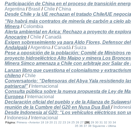
Participación de China en el proceso de transición energ
Argentina
/
Brasil
/
Chile
/
China
Desde Chile y la UE rechazan el tratado Chile/UE negoci
“No habrá más contratos de minería de carbón a cielo a
Minera
/
Colombia
Alerta ambiental en Arica: Rechazo a proyecto de explor
Anocarire
/
Chile
/
Canadá
Exigen sobreseimiento ya para Aldo Flores, Defensor de
Andalgalá
/
Argentina
/
Canadá
/
Suiza
Pese a oposición de la población: Comité de Ministros r
proyecto hidroeléctrico Alto Maipo y minera Los Bronces
Minera Simco amenaza a Chile con arbitraje por Salar de
Lanzan libro que cuestiona el colonialismo y extractivism
chileno
/
Chile
Conversatorio: “Defensoras del Abya Yala resistiendo las 
patriarcal”
/
Internacional
Consulta pública sobre la nueva propuesta de Ley de Mat
Europea
/
Internacional
Declaración oficial del pueblo y de la Alianza de Sulawesi
reunión de la Cumbre del G20 en Nusa Dua Bali
/
Indones
Desde Indonesia al G20: “Los vehículos eléctricos son un
/
Indonesia
/
Internacional
Página:
Primera
-
Anterior
18
19
20
21
22
23
24
25
26
27
[
28
]
29
30
31
32
33
34
35
36
37
38
Siguiente
-
Ultima