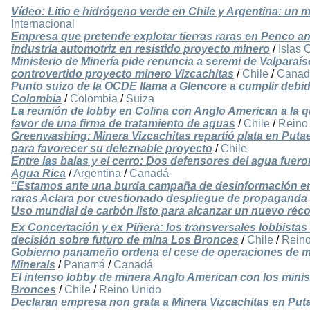
Vídeo: Litio e hidrógeno verde en Chile y Argentina: un
Internacional
Empresa que pretende explotar tierras raras en Penco an
industria automotriz en resistido proyecto minero
/
Islas
Ministerio de Minería pide renuncia a seremi de Valparaí
controvertido proyecto minero Vizcachitas
/
Chile
/
Canad
Punto suizo de la OCDE llama a Glencore a cumplir debid
Colombia
/
Colombia
/
Suiza
La reunión de lobby en Colina con Anglo American a la que
favor de una firma de tratamiento de aguas
/
Chile
/
Reino
Greenwashing: Minera Vizcachitas repartió plata en Put
para favorecer su deleznable proyecto
/
Chile
Entre las balas y el cerro: Dos defensores del agua fuer
Agua Rica
/
Argentina
/
Canadá
“Estamos ante una burda campaña de desinformación en P
raras Aclara por cuestionado despliegue de propaganda
Uso mundial de carbón listo para alcanzar un nuevo réc
Ex Concertación y ex Piñera: los transversales lobbista
decisión sobre futuro de mina Los Bronces
/
Chile
/
Reino
Gobierno panameño ordena el cese de operaciones de m
Minerals
/
Panamá
/
Canadá
El intenso lobby de minera Anglo American con los minist
Bronces
/
Chile
/
Reino Unido
Declaran empresa non grata a Minera Vizcachitas en Pu