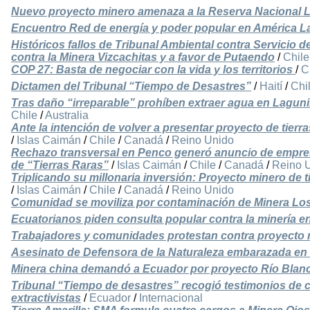
Nuevo proyecto minero amenaza a la Reserva Nacional L
Encuentro Red de energía y poder popular en América La
Históricos fallos de Tribunal Ambiental contra Servicio 
contra la Minera Vizcachitas y a favor de Putaendo
/
Chile
COP 27: Basta de negociar con la vida y los territorios
/
C
Dictamen del Tribunal “Tiempo de Desastres”
/
Haití
/
Chi
Tras daño “irreparable” prohíben extraer agua en Laguni
Chile
/
Australia
Ante la intención de volver a presentar proyecto de tierra
/
Islas Caimán
/
Chile
/
Canadá
/
Reino Unido
Rechazo transversal en Penco generó anuncio de empres
de “Tierras Raras”
/
Islas Caimán
/
Chile
/
Canadá
/
Reino 
Triplicando su millonaria inversión: Proyecto minero de t
/
Islas Caimán
/
Chile
/
Canadá
/
Reino Unido
Comunidad se moviliza por contaminación de Minera Lo
Ecuatorianos piden consulta popular contra la minería e
Trabajadores y comunidades protestan contra proyecto
Asesinato de Defensora de la Naturaleza embarazada en 
Minera china demandó a Ecuador por proyecto Río Blan
Tribunal “Tiempo de desastres” recogió testimonios de
extractivistas
/
Ecuador
/
Internacional