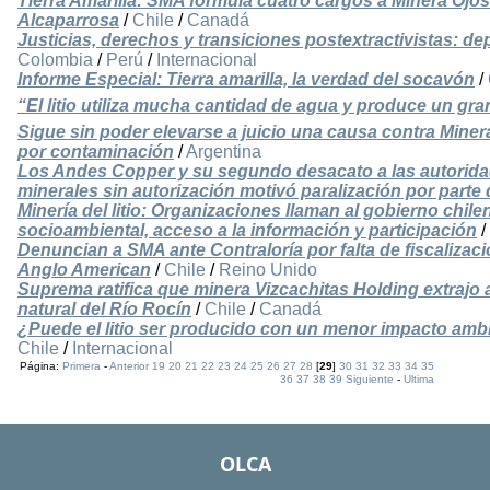
Tierra Amarilla: SMA formula cuatro cargos a Minera Ojo
Alcaparrosa
/
Chile
/
Canadá
Justicias, derechos y transiciones postextractivistas: d
Colombia
/
Perú
/
Internacional
Informe Especial: Tierra amarilla, la verdad del socavón
/
“El litio utiliza mucha cantidad de agua y produce un gr
Sigue sin poder elevarse a juicio una causa contra Miner
por contaminación
/
Argentina
Los Andes Copper y su segundo desacato a las autorid
minerales sin autorización motivó paralización por parte
Minería del litio: Organizaciones llaman al gobierno chil
socioambiental, acceso a la información y participación
/
Denuncian a SMA ante Contraloría por falta de fiscalizac
Anglo American
/
Chile
/
Reino Unido
Suprema ratifica que minera Vizcachitas Holding extrajo a
natural del Río Rocín
/
Chile
/
Canadá
¿Puede el litio ser producido con un menor impacto amb
Chile
/
Internacional
Página:
Primera
-
Anterior
19
20
21
22
23
24
25
26
27
28
[
29
]
30
31
32
33
34
35
36
37
38
39
Siguiente
-
Ultima
OLCA