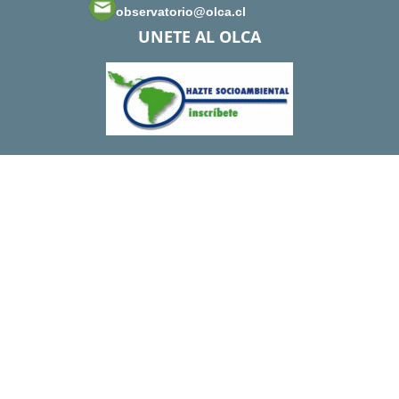
observatorio@olca.cl
UNETE AL OLCA