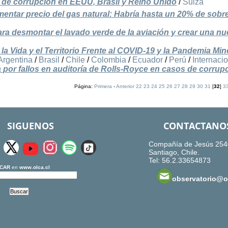
e de corrupción en EEUU, Brasil y Reino Unido
/
Suiza
ntar precio del gas natural: Habría hasta un 20% de sobr
a desmontar el lavado verde de la aviación y crear una n
la Vida y el Territorio Frente al COVID-19 y la Pandemia Min
Argentina
/
Brasil
/
Chile
/
Colombia
/
Ecuador
/
Perú
/
Internaci
 por fallos en auditoría de Rolls-Royce en casos de corrup
Página:
Primera
-
Anterior
22
23
24
25
26
27
28
29
30
31
[
32
]
3
SIGUENOS
CONTACTANO
Compañía de Jesús 254
Santiago, Chile.
Tel: 56.2.33654873
CAR
en
www.olca.cl
observatorio@ol