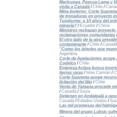
Maricunga, Pascua Lama y Vi
visita a Canadá
/
Chile
/
Cana
Mina Invierno: Corte Suprema
de tronaduras en proyecto 
Tundayme: a 10 años del pri
minería?
/
Ecuador
/
China
Ministros rechazan proyecto 
reclamaciones comunitarias
El otro lado de la gira presi
contaminante
/
Chile
/
Canad
“Como los árboles que muere
Argentina
Corte de Apelaciones acoge a
Codelco
/
Chile
Empresa Aclara busca insert
tierras raras
/
Islas Caimán
/
C
Corte Suprema acoge recurs
licitación del litio
/
Chile
Venta de Yamana procede mie
/
Canadá
/
Suiza
Detienen en Andalgalá a opos
Canadá
/
Estados Unidos
/
Sui
Las mil promesas del hidróg
Minera del grupo Luksic sufre