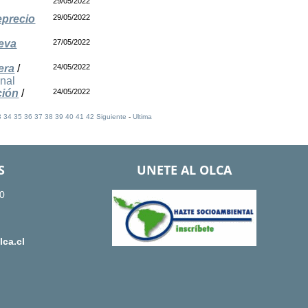
29/05/2022
eprecio
29/05/2022
ueva
27/05/2022
era
/
24/05/2022
onal
ción
/
24/05/2022
3
34
35
36
37
38
39
40
41
42
Siguiente
-
Ultima
S
UNETE AL OLCA
0
ca.cl