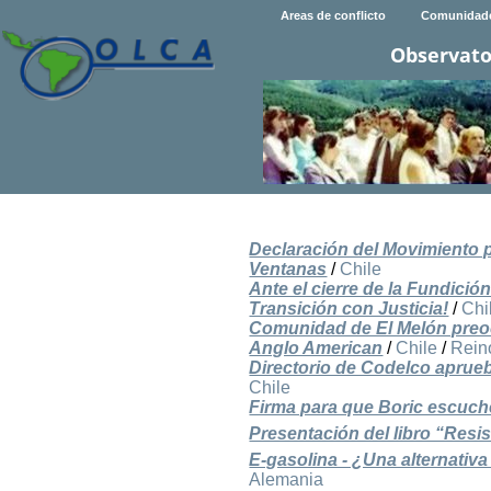
Areas de conflicto
Comunidad
Observato
Declaración del Movimiento po
Ventanas
/
Chile
Ante el cierre de la Fundic
Transición con Justicia!
/
Chi
Comunidad de El Melón preocu
Anglo American
/
Chile
/
Rein
Directorio de Codelco aprueb
Chile
Firma para que Boric escuc
Presentación del libro “Resis
E-gasolina - ¿Una alternativ
Alemania