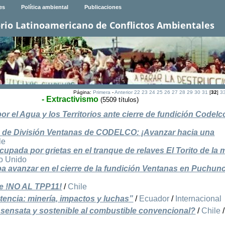
es
Política ambiental
Publicaciones
rio Latinoamericano de Conflictos Ambientales
Página:
Primera
-
Anterior
22
23
24
25
26
27
28
29
30
31
[
32
]
3
- Extractivismo
(5509 títulos)
r el Agua y los Territorios ante cierre de fundición Codelc
ión de División Ventanas de CODELCO: ¡Avanzar hacia una
le
pada por grietas en el tranque de relaves El Torito de la 
o Unido
a avanzar en el cierre de la fundición Ventanas en Puchun
he !NO AL TPP11!
/
Chile
tencia: minería, impactos y luchas”
/
Ecuador
/
Internacional
a sensata y sostenible al combustible convencional?
/
Chile
/