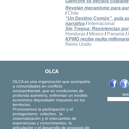
Glencore se declara culpabl
Revelan mecanismo para aume
/
Chile
“Un Destino Común”, guía par
narrativa
/
Internacional
Sin Tregua: Resistencias por 
Honduras
/
México
/
Panamá
/
KPMG recibe multa millonaria
Reino Unido
OLCA
OLCA es una organización que acompaña
a comunidades en conflicto
socioambiental, que en condiciones de
profunda asimetría, enfrentan un modelo
BUS
económico depredador impuesto en los
territorios.
Promovemos la participación y el
protagonismo colectivo, la
sistematización y el intercambio de
experiencias y conocimientos, la
articulación y el desarrollo de procesos de