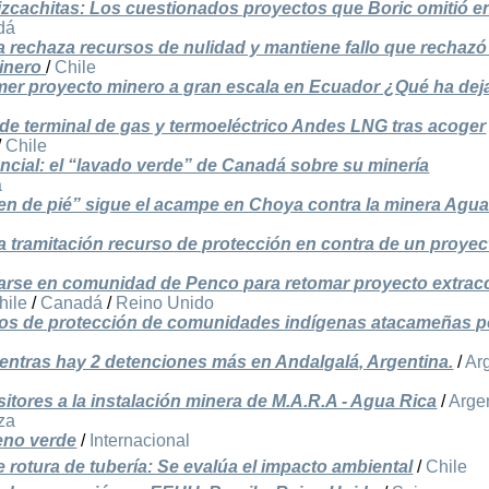
zcachitas: Los cuestionados proyectos que Boric omitió e
dá
 rechaza recursos de nulidad y mantiene fallo que rechaz
minero
/
Chile
mer proyecto minero a gran escala en Ecuador ¿Qué ha dej
de terminal de gas y termoeléctrico Andes LNG tras acoger
/
Chile
dencial: el “lavado verde” de Canadá sobre su minería
á
n de pié” sigue el acampe en Choya contra la minera Agua
 tramitación recurso de protección en contra de un proyec
arse en comunidad de Penco para retomar proyecto extrac
hile
/
Canadá
/
Reino Unido
os de protección de comunidades indígenas atacameñas p
ntras hay 2 detenciones más en Andalgalá, Argentina.
/
Ar
itores a la instalación minera de M.A.R.A - Agua Rica
/
Arge
za
eno verde
/
Internacional
 rotura de tubería: Se evalúa el impacto ambiental
/
Chile