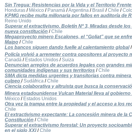
Sin Tregua: Resistencias por la Vida y el Territorio Fren
Honduras
/
México
/
Panamá
/
Argentina
/
Brasil
/
Chile
/
Col
KPMG recibe multa millonaria por fallos en auditoría de
Reino Unido
Superar el extractivismo. Boletín Nº 3, Miradas desde lo
nueva constitución
/
Chile
Megaproyecto minero Escalones, el “Goliat” que se enfre
Maipo
/
Chile
Los bancos siguen dando fuelle al calentamiento global
Policía volvió a arremeter contra opositores al proyect
Canadá
/
Estados Unidos
/
Suiza
Denuncian arreglos de acuerdos legales con grandes mi
comunidades indígenas y sus territorios
/
Chile
SMA dicta medidas urgentes y transitorias contra minera 
culpeo
/
Sudáfrica
/
Chile
Ciencia colaborativa y altruista que busca la conservaci
Minera estadounidense Vulcan Material lleva al gobierno 
México
/
Estados Unidos
Otra vez la trampa entre la propiedad y el acceso a los r
Chile
El extractivismo expectante: La concesión minera de la 
Constitución
/
Chile
Superar el extractivismo forestal: Un proyecto socioambie
en el siglo XXI
/
Chile