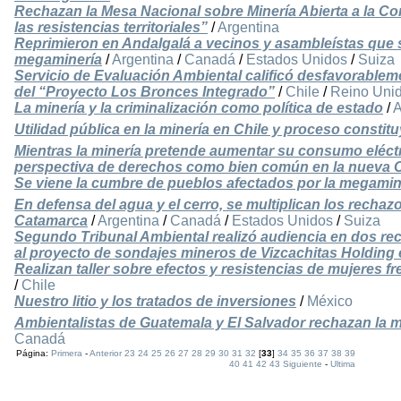
Rechazan la Mesa Nacional sobre Minería Abierta a la Co
las resistencias territoriales”
/
Argentina
Reprimieron en Andalgalá a vecinos y asambleístas que 
megaminería
/
Argentina
/
Canadá
/
Estados Unidos
/
Suiza
Servicio de Evaluación Ambiental calificó desfavorablem
del “Proyecto Los Bronces Integrado”
/
Chile
/
Reino Uni
La minería y la criminalización como política de estado
/
A
Utilidad pública en la minería en Chile y proceso constit
Mientras la minería pretende aumentar su consumo eléctri
perspectiva de derechos como bien común en la nueva 
Se viene la cumbre de pueblos afectados por la megami
En defensa del agua y el cerro, se multiplican los rech
Catamarca
/
Argentina
/
Canadá
/
Estados Unidos
/
Suiza
Segundo Tribunal Ambiental realizó audiencia en dos re
al proyecto de sondajes mineros de Vizcachitas Holding
Realizan taller sobre efectos y resistencias de mujeres fr
/
Chile
Nuestro litio y los tratados de inversiones
/
México
Ambientalistas de Guatemala y El Salvador rechazan la m
Canadá
Página:
Primera
-
Anterior
23
24
25
26
27
28
29
30
31
32
[
33
]
34
35
36
37
38
39
40
41
42
43
Siguiente
-
Ultima